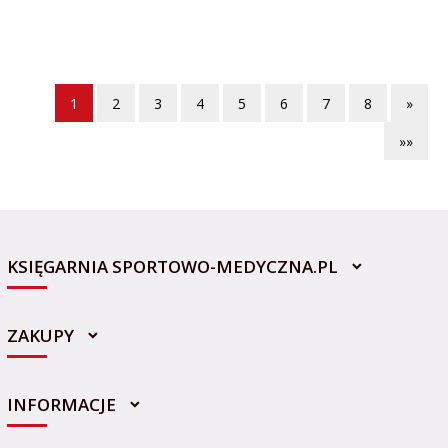
1
2
3
4
5
6
7
8
»
»»
KSIĘGARNIA SPORTOWO-MEDYCZNA.PL
ZAKUPY
INFORMACJE
sklep@sportowo-medyczna.pl