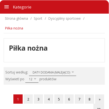
Kategorie
Strona główna
Sport
Dyscypliny sportowe
Piłka nożna
Piłka nożna
sort
Sortuj według:
DATY DODANIA (MALEJĄCO)
pop
Wyświetl po
produktów
12
1
2
3
4
5
6
7
8
»
»»