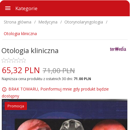
Kategorie
Strona główna
Medycyna
Otorynolaryngologia
Otologia kliniczna
Otologia kliniczna
65,
32
PLN
71,00 PLN
Najniższa cena produktu z ostatnich 30 dni:
71.00 PLN
BRAK TOWARU, Poinformuj mnie gdy produkt będzie
dostępny
Promocja