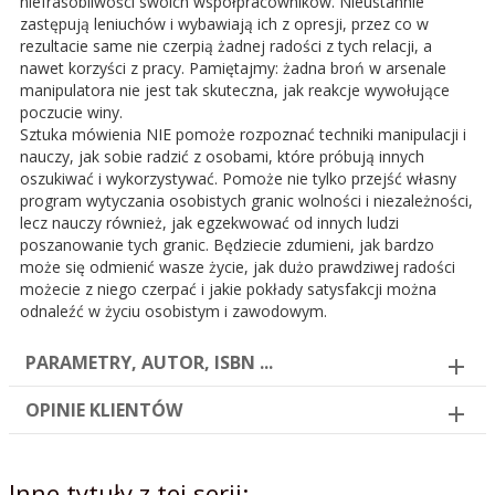
niefrasobliwości swoich współpracowników. Nieustannie
zastępują leniuchów i wybawiają ich z opresji, przez co w
rezultacie same nie czerpią żadnej radości z tych relacji, a
nawet korzyści z pracy. Pamiętajmy: żadna broń w arsenale
manipulatora nie jest tak skuteczna, jak reakcje wywołujące
poczucie winy.
Sztuka mówienia NIE pomoże rozpoznać techniki manipulacji i
nauczy, jak sobie radzić z osobami, które próbują innych
oszukiwać i wykorzystywać. Pomoże nie tylko przejść własny
program wytyczania osobistych granic wolności i niezależności,
lecz nauczy również, jak egzekwować od innych ludzi
poszanowanie tych granic. Będziecie zdumieni, jak bardzo
może się odmienić wasze życie, jak dużo prawdziwej radości
możecie z niego czerpać i jakie pokłady satysfakcji można
odnaleźć w życiu osobistym i zawodowym.
PARAMETRY, AUTOR, ISBN ...
OPINIE KLIENTÓW
Inne tytuły z tej serii: