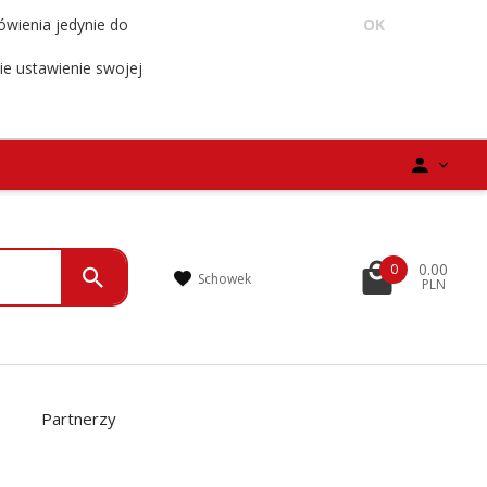
ówienia jedynie do
OK
ie ustawienie swojej
0.00
0
Schowek
PLN
Partnerzy