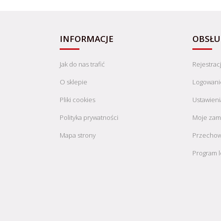
INFORMACJE
OBSŁU
Jak do nas trafić
Rejestrac
O sklepie
Logowani
Pliki cookies
Ustawieni
Polityka prywatności
Moje zam
Mapa strony
Przechow
Program l