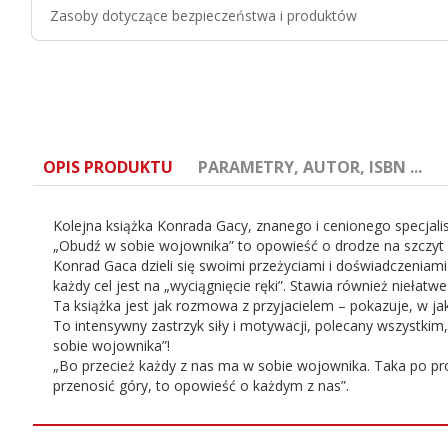
Zasoby dotyczące bezpieczeństwa i produktów
OPIS PRODUKTU
PARAMETRY, AUTOR, ISBN ...
Kolejna książka Konrada Gacy, znanego i cenionego specjalis
„Obudź w sobie wojownika” to opowieść o drodze na szczyt
Konrad Gaca dzieli się swoimi przeżyciami i doświadczeniam
każdy cel jest na „wyciągnięcie ręki”. Stawia również niełatw
Ta książka jest jak rozmowa z przyjacielem – pokazuje, w jak
ISBN:
978-83-8053-137-6
To intensywny zastrzyk siły i motywacji, polecany wszystkim,
sobie wojownika”!
Autor:
Konrad Gaca
„Bo przecież każdy z nas ma w sobie wojownika. Taka po pro
przenosić góry, to opowieść o każdym z nas”.
Wydanie:
1