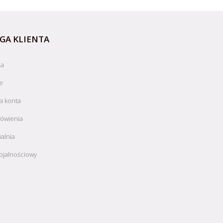
GA KLIENTA
ja
e
a konta
ówienia
alnia
ojalnościowy