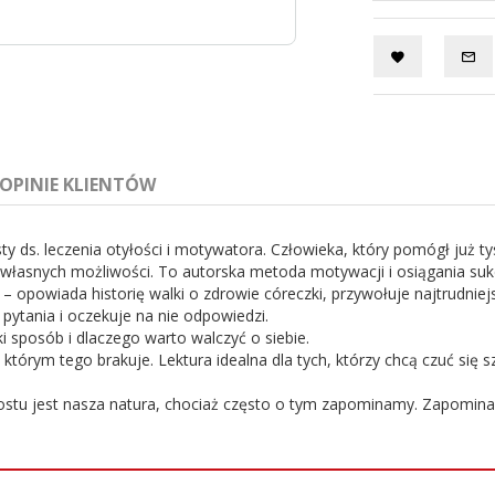
OPINIE KLIENTÓW
ty ds. leczenia otyłości i motywatora. Człowieka, który pomógł już 
 własnych możliwości. To autorska metoda motywacji i osiągania su
i – opowiada historię walki o zdrowie córeczki, przywołuje najtrudn
e pytania i oczekuje na nie odpowiedzi.
i sposób i dlaczego warto walczyć o siebie.
 którym tego brakuje. Lektura idealna dla tych, którzy chcą czuć się 
stu jest nasza natura, chociaż często o tym zapominamy. Zapominamy