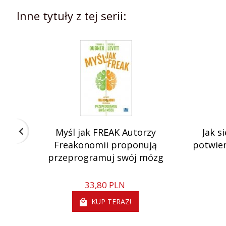
Rok wydania:
2016
Inne tytuły z tej serii:
Format:
17.2x21.9
Liczba stron:
152
Oprawa:
Twarda
Myśl jak FREAK Autorzy
Jak s
Freakonomii proponują
potwie
przeprogramuj swój mózg
33,
80
PLN
KUP TERAZ!