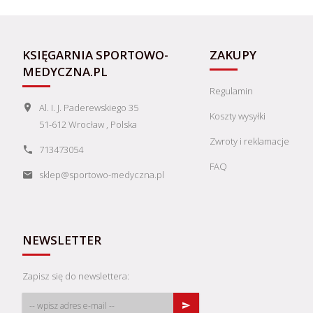
KSIĘGARNIA SPORTOWO-
ZAKUPY
MEDYCZNA.PL
Regulamin
Al. I. J. Paderewskiego 35
Koszty wysyłki
51-612
Wrocław
,
Polska
Zwroty i reklamacje
713473054
FAQ
sklep@sportowo-medyczna.pl
NEWSLETTER
Zapisz się do newslettera: