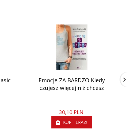
asic
Emocje ZA BARDZO Kiedy
Po
czujesz więcej niż chcesz
30,
10
PLN
KUP TERAZ!