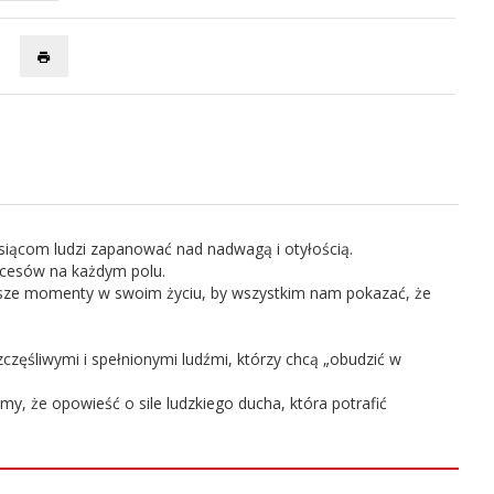
tysiącom ludzi zapanować nad nadwagą i otyłością.
kcesów na każdym polu.
iejsze momenty w swoim życiu, by wszystkim nam pokazać, że
szczęśliwymi i spełnionymi ludźmi, którzy chcą „obudzić w
, że opowieść o sile ludzkiego ducha, która potrafić