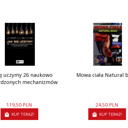
ię uczymy 26 naukowo
Mowa ciała Natural b
rdzonych mechanizmów
119,
50
PLN
24,
50
PLN
KUP TERAZ!
KUP TERAZ!