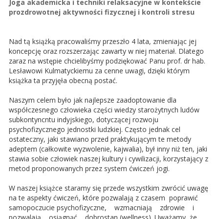
Joga akademicka i techniki relaksacyjne w kontekście
prozdrowotnej aktywności fizycznej i kontroli stresu
Nad tą książką pracowaliśmy przeszło 4 lata, zmieniając jej
koncepcję oraz rozszerzając zawarty w niej materiał. Dlatego
zaraz na wstępie chcielibyśmy podziękować Panu prof. dr hab.
Lesławowi Kulmatyckiemu za cenne uwagi, dzięki którym
książka ta przyjęła obecną postać.
Naszym celem było jak najlepsze zaadoptowanie dla
współczesnego człowieka części wiedzy starożytnych ludów
subkontyncntu indyjskiego, dotyczącej rozwoju
psychofizycznego jednostki ludzkiej. Często jednak cel
ostateczny, jaki stawiano przed praktykującym te metody
adeptem (całkowite wyzwolenie, kajwalia), był inny niż ten, jaki
stawia sobie człowiek naszej kultury i cywilizacji, korzystający z
metod proponowanych przez system ćwiczeń jogi.
W naszej książce staramy się przede wszystkim zwrócić uwagę
na te aspekty ćwiczeń, które pozwalają z czasem poprawić
samopoczucie psychofizyczne, wzmacniają zdrowie i
pozwalają osiągnąć dobrostan (wellness). Uważamy, że