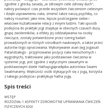
zgodnie z grecką zasadą „w zdrowym ciele zdrowy duch",
należy poświęcić czas przede wszystkim ćwiczeniom cielesnym
i dzięki usprawnieniu ciała, zmienić także naszą psychikę, co
należy rozumieć jako inne, lepsze postrzeganie siebie i
właściwe kształtowanie relacji z innymi ludźmi. Taki sposób
podejścia do praktyki jogi znajduje w obecnych czasach dużą
grupę zwolenników, a efekty jej oddziaływania na osoby
ćwiczące, zostały potwierdzone przez szereg badań
prowadzonych w różnych ośrodkach naukowych, a także przez
autorów tego opracowania. Wykonywanie asan (wg Jogasutr
Patańdżalego - przyjmowanie pozycji ciała nieruchomych i
wygodnych), traktowane jako podstawowe ćwiczenia w
systemie jogi, jest zgodne z wytycznymi zawartymi w
podstawowym dziele Hathajogapradipika autorstwa Swami
Swatmaramy. Większość osób stykających się z jogą, korzysta
z takiego podejścia i praktykuje hatha jogę.
Spis treści
WSTĘP
ROZDZIAŁ 1 ASPEKTY ZDROWOTNE UPRAWIANIA ĆWICZEŃ
FIZYCZNYCH JOGI