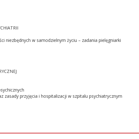
CHIATRII
ości niezbędnych w samodzielnym życiu – zadania pielęgniarki
RYCZNEJ
m
psychicznych
asady przyjęcia i hospitalizacji w szpitalu psychiatrycznym