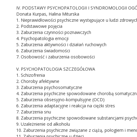
IV. PODSTAWY PSYCHOPATOLOGII I SYNDROMOLOGII OG
Donata Kurpas, Halina Miturska
1. Nieprawidłowości psychiczne występujące u ludzi zdrowyc
2. Podstawowe pojęcia
3. Zaburzenia czynności poznawczych
4. Psychopatologia emocji
5. Zaburzenia aktywności i działań ruchowych
6. Zaburzenia świadomości
7. Osobowość i zaburzenia osobowości
V. PSYCHOPATOLOGIA SZCZEGÓŁOWA
1. Schizofrenia
2. Choroby afektywne
3. Zaburzenia psychosomatyczne
4. Zaburzenia psychiczne spowodowane chorobą somatyczn
5. Zaburzenia obsesyjno-kompulsyjne (OCD)
6. Zaburzenia adaptacyjne i reakcja na ciężki stres
7. Zaburzenia snu
8. Zaburzenia psychiczne spowodowane substancjami psyc
9. Uzależnienie od alkoholu
10. Zaburzenia psychiczne związane z ciążą, połogiem i me
11. Zaburzenia psychiczne u dzieci