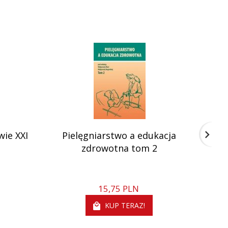
wie XXI
Pielęgniarstwo a edukacja
Pi
zdrowotna tom 2
15,
75
PLN
KUP TERAZ!