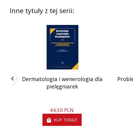
Inne tytuły z tej serii:
Dermatologia i wenerologia dla
Probl
pielęgniarek
44,
50
PLN
KUP TERAZ!