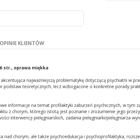
OPINIE KLIENTÓW
36 str., oprawa miękka
a akcentująca najważniejszą problematykę dotyczącą psychiatrii w pra
ór podstaw teoretycznych, lecz wzbogacone o konkretne porady pra
we informacje na temat profilaktyki zaburzeń psychicznych, w tym 
taktu z chorym, którego istotą jest poznanie i zrozumienie jego prz
interwencji pielęgniarskich, zadania pielęgniarki/pielęgniarza wynika
eka nad chorym, ale także psychoedukacja i psychoprofilaktyka, rozsze