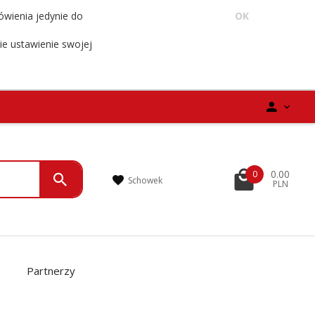
ówienia jedynie do
OK
ie ustawienie swojej
0.00
0
Schowek
PLN
Partnerzy