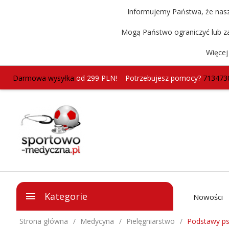
Informujemy Państwa, że nasz 
Mogą Państwo ograniczyć lub za
Więcej
Darmowa wysyłka
od 299 PLN!
Potrzebujesz pomocy?
713473
Kategorie
Nowości
Strona główna
Medycyna
Pielęgniarstwo
Podstawy psy