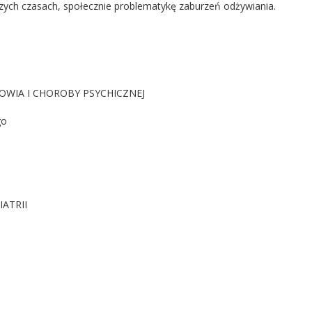
szych czasach, społecznie problematykę zaburzeń odżywiania.
OWIA I CHOROBY PSYCHICZNEJ
go
IATRII