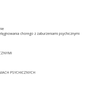
nie
ielęgnowania chorego z zaburzeniami psychicznymi
ICZNYMI
NIACH PSYCHICZNYCH