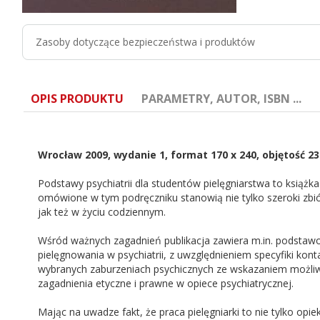
Zasoby dotyczące bezpieczeństwa i produktów
OPIS PRODUKTU
PARAMETRY, AUTOR, ISBN ...
Wrocław 2009, wydanie 1, format 170 x 240, objętość 2
Podstawy psychiatrii dla studentów pielęgniarstwa to książk
omówione w tym podręczniku stanowią nie tylko szeroki zbi
ISBN:
978-83-62182-02-2
jak też w życiu codziennym.
Redaktor:
D. Kurpas, H. Miturska, M. Kaczmarek
Wśród ważnych zagadnień publikacja zawiera m.in. podstawo
pielęgnowania w psychiatrii, z uwzględnieniem specyfiki kon
wybranych zaburzeniach psychicznych ze wskazaniem możliwości 
zagadnienia etyczne i prawne w opiece psychiatrycznej.
Mając na uwadze fakt, że praca pielęgniarki to nie tylko opi