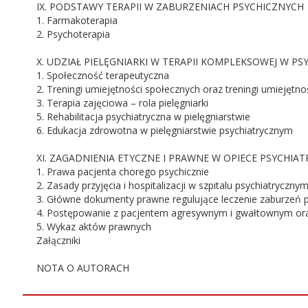
IX. PODSTAWY TERAPII W ZABURZENIACH PSYCHICZNYCH
1. Farmakoterapia
2. Psychoterapia
X. UDZIAŁ PIELĘGNIARKI W TERAPII KOMPLEKSOWEJ W PSY
1. Społeczność terapeutyczna
2. Treningi umiejętności społecznych oraz treningi umiejętn
3. Terapia zajęciowa – rola pielęgniarki
5. Rehabilitacja psychiatryczna w pielęgniarstwie
6. Edukacja zdrowotna w pielęgniarstwie psychiatrycznym
XI. ZAGADNIENIA ETYCZNE I PRAWNE W OPIECE PSYCHIAT
1. Prawa pacjenta chorego psychicznie
2. Zasady przyjęcia i hospitalizacji w szpitalu psychiatryczny
3. Główne dokumenty prawne regulujące leczenie zaburzeń 
4. Postępowanie z pacjentem agresywnym i gwałtownym oraz z
5. Wykaz aktów prawnych
Załączniki
NOTA O AUTORACH