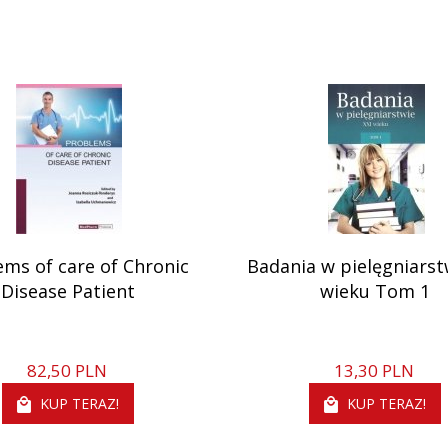
ems of care of Chronic
Badania w pielęgniarst
Disease Patient
wieku Tom 1
82,
50
PLN
13,
30
PLN
KUP TERAZ!
KUP TERAZ!