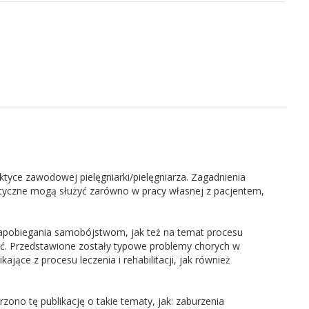
ktyce zawodowej pielęgniarki/pielęgniarza. Zagadnienia
ktyczne mogą służyć zarówno w pracy własnej z pacjentem,
zapobiegania samobójstwom, jak też na temat procesu
eżyć. Przedstawione zostały typowe problemy chorych w
jące z procesu leczenia i rehabilitacji, jak również
rzono tę publikację o takie tematy, jak: zaburzenia