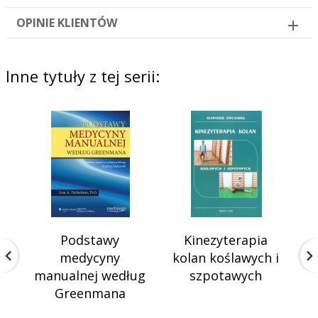
OPINIE KLIENTÓW
Inne tytuły z tej serii:
Podstawy
Kinezyterapia
Z
medycyny
kolan koślawych i
k
manualnej według
szpotawych
Greenmana