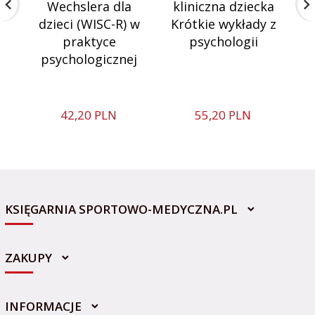
Wechslera dla
kliniczna dziecka
d
dzieci (WISC-R) w
Krótkie wykłady z
praktyce
psychologii
s
psychologicznej
42,
20
PLN
55,
20
PLN
KSIĘGARNIA SPORTOWO-MEDYCZNA.PL
ZAKUPY
INFORMACJE
sklep@sportowo-medyczna.pl