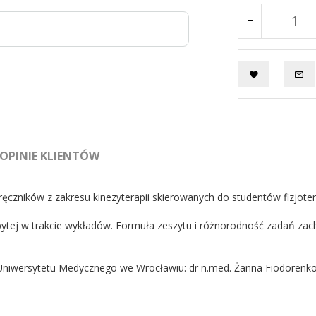
OPINIE KLIENTÓW
ręczników z zakresu kinezyterapii skierowanych do studentów fizjotera
bytej w trakcie wykładów. Formuła zeszytu i różnorodność zadań za
tów fizjoterapii
Uniwersytetu Medycznego we Wrocławiu: dr n.med. Żanna Fiodorenko-