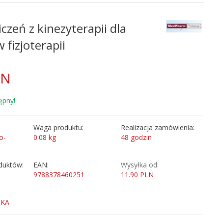
czeń z kinezyterapii dla
fizjoterapii
LN
ępny!
Waga produktu:
Realizacja zamówienia:
o-
0.08
kg
48 godzin
duktów:
EAN:
Wysyłka od:
9788378460251
11.90 PLN
SKA