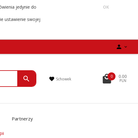
ówienia jedynie do
OK
ie ustawienie swojej
0.00
0
Schowek
PLN
Partnerzy
ii