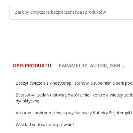
Zasoby dotyczące bezpieczeństwa i produktów
OPIS PRODUKTU
PARAMETRY, AUTOR, ISBN ...
Zeszyt ćwiczeń z kinezyterapii stanowi uzupełnienie serii pod
Zestaw 41 zadań ułatwia powtórzenie i kontrolę wiedzy zdo
dydaktyczną.
Tytuł:
Zeszyt ćwiczeń z kinezyterapii dla studen
Autorami podręczników są wykładowcy Katedry Fizjoterapii 
ISBN:
9788378460251
W skład serii wchodzą również: