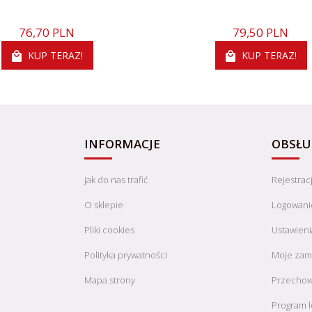
76,
70
PLN
79,
50
PLN
KUP TERAZ!
KUP TERAZ!
INFORMACJE
OBSŁU
Jak do nas trafić
Rejestrac
O sklepie
Logowani
Pliki cookies
Ustawieni
Polityka prywatności
Moje zam
Mapa strony
Przechow
Program l