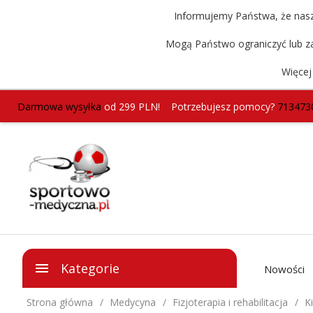
Informujemy Państwa, że nasz 
Mogą Państwo ograniczyć lub za
Więcej
Darmowa wysyłka
od 299 PLN!
Potrzebujesz pomocy?
713473
Kategorie
Nowości
Strona główna
Medycyna
Fizjoterapia i rehabilitacja
K