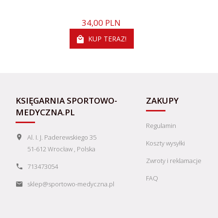
34,
00
PLN
KUP TERAZ!
KSIĘGARNIA SPORTOWO-
ZAKUPY
MEDYCZNA.PL
Regulamin
Al. I. J. Paderewskiego 35
Koszty wysyłki
51-612
Wrocław
,
Polska
Zwroty i reklamacje
713473054
FAQ
sklep@sportowo-medyczna.pl