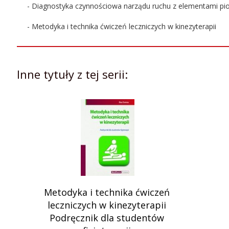
- Diagnostyka czynnościowa narządu ruchu z elementami pion
Autor:
Żanna Fiodorenko-Dumas
- Metodyka i technika ćwiczeń leczniczych w kinezyterapii
Rok wydania:
2018
Numer
1
Inne tytuły z tej serii:
wydania:
Liczba stron:
32
Szerokość
16.5
produktu:
Wysokość
23.5
produktu:
Okładka:
miękka
Metodyka i technika ćwiczeń
leczniczych w kinezyterapii
Podręcznik dla studentów