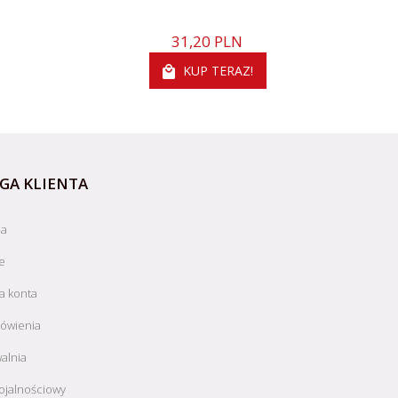
31,
20
PLN
KUP TERAZ!
GA KLIENTA
ja
e
a konta
ówienia
alnia
ojalnościowy