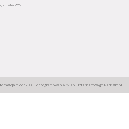
ojalnościowy
nformacja o cookies
|
oprogramowanie sklepu internetowego
RedCart.pl