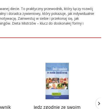
anej diecie. To praktyczny przewodnik, który łączy rozwój
ny i doradca żywieniowy, który pokazuje, jak indywidualnie
ywację. Zainwestuj w siebie i przekonaj się, jak
ningów. Dieta Mistrzów – klucz do doskonałej formy i
ownik
Jedz zgodnie ze swoim
Aut