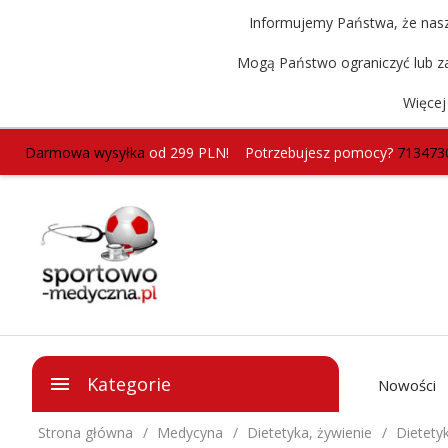
Informujemy Państwa, że nasz 
Mogą Państwo ograniczyć lub za
Więcej
Darmowa wysyłka
od 299 PLN!
Potrzebujesz pomocy?
713473
Kategorie
Nowości
Strona główna
Medycyna
Dietetyka, żywienie
Dietety