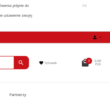
ówienia jedynie do
OK
ie ustawienie swojej
0.00
0
Schowek
PLN
Partnerzy