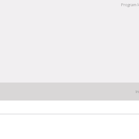
Program l
I