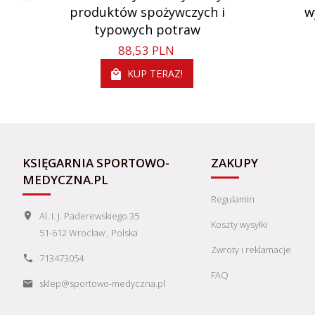
16.5
produktów spożywczych i
w
produktu:
typowych potraw
Wysokość
23.5
88,
53
PLN
produktu:
KUP TERAZ!
Okładka:
miękka
KSIĘGARNIA SPORTOWO-
ZAKUPY
MEDYCZNA.PL
Regulamin
Al. I. J. Paderewskiego 35
Koszty wysyłki
51-612
Wrocław
,
Polska
Zwroty i reklamacje
713473054
FAQ
sklep@sportowo-medyczna.pl