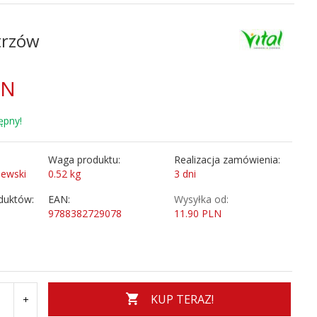
trzów
LN
ępny!
Waga produktu:
Realizacja zamówienia:
jewski
0.52
kg
3 dni
duktów:
EAN:
Wysyłka od:
9788382729078
11.90 PLN
KUP TERAZ!