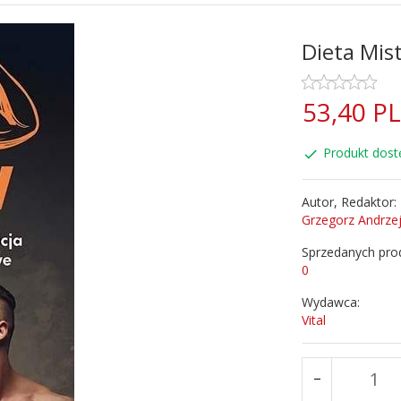
Dieta Mis
53,
40
P
Produkt dost
Autor, Redaktor:
Grzegorz Andrze
Sprzedanych pro
0
Wydawca:
Vital