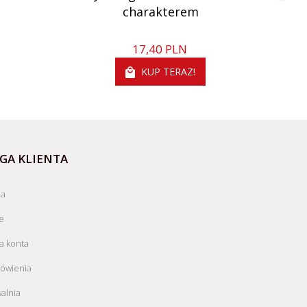
charakterem
17,
40
PLN
KUP TERAZ!
GA KLIENTA
ja
e
a konta
ówienia
alnia