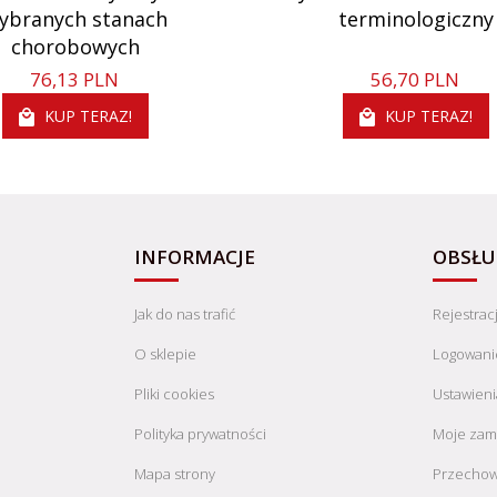
ybranych stanach
terminologiczny
chorobowych
76,
13
PLN
56,
70
PLN
KUP TERAZ!
KUP TERAZ!
INFORMACJE
OBSŁU
Jak do nas trafić
Rejestrac
O sklepie
Logowani
Pliki cookies
Ustawieni
Polityka prywatności
Moje zam
Mapa strony
Przechow