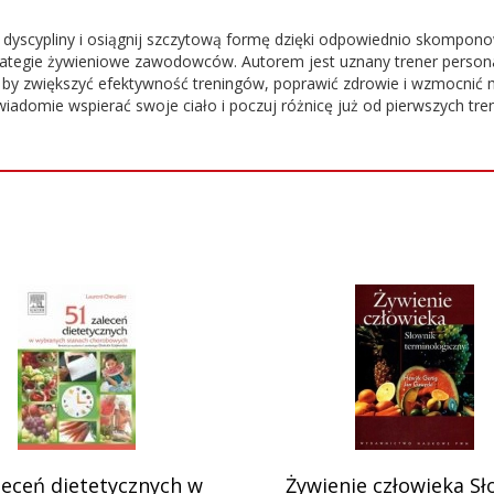
dyscypliny i osiągnij szczytową formę dzięki odpowiednio skomponow
rategie żywieniowe zawodowców. Autorem jest uznany trener personal
by zwiększyć efektywność treningów, poprawić zdrowie i wzmocnić mot
adomie wspierać swoje ciało i poczuj różnicę już od pierwszych tre
leceń dietetycznych w
Żywienie człowieka Sł