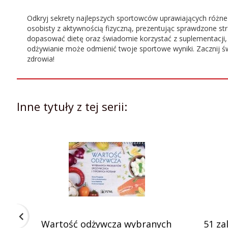
Odkryj sekrety najlepszych sportowców uprawiających różne 
osobisty z aktywnością fizyczną, prezentując sprawdzone st
dopasować dietę oraz świadomie korzystać z suplementacji, 
odżywianie może odmienić twoje sportowe wyniki. Zacznij świ
zdrowia!
Tytuł:
Dieta Mistrzów
ISBN:
9788382729078
Inne tytuły z tej serii:
Autor:
Grzegorz Andrzejewski
Rok wydania:
2025
Numer
1
wydania:
Liczba stron:
272
Wartość odżywcza wybranych
51 za
Szerokość