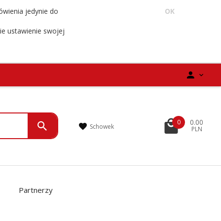
ówienia jedynie do
OK
ie ustawienie swojej
0.00
0
Schowek
PLN
Partnerzy