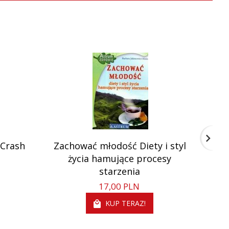
Wyprz
 Crash
Zachować młodość Diety i styl
C
życia hamujące procesy
starzenia
17,
00
PLN
KUP TERAZ!