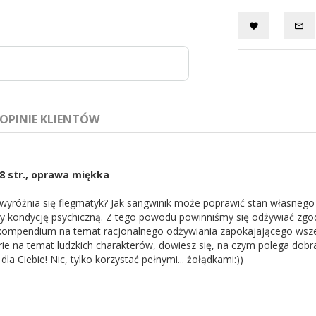
OPINIE KLIENTÓW
68 str., oprawa miękka
wyróżnia się flegmatyk? Jak sangwinik może poprawić stan własnego z
czy kondycję psychiczną. Z tego powodu powinniśmy się odżywiać zgo
ompendium na temat racjonalnego odżywiania zapokajającego wszelki
ie na temat ludzkich charakterów, dowiesz się, na czym polega dobra 
la Ciebie! Nic, tylko korzystać pełnymi... żołądkami:))