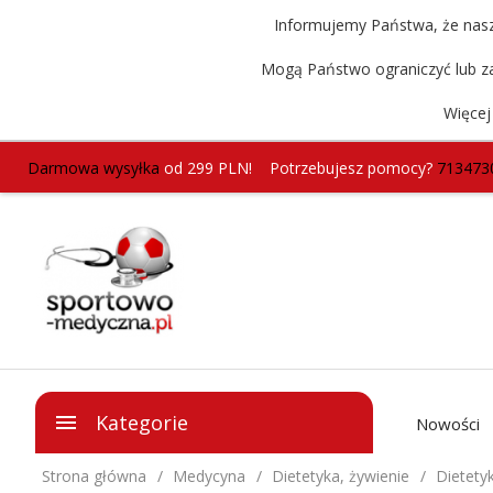
Informujemy Państwa, że nasz 
Mogą Państwo ograniczyć lub za
Więcej
Darmowa wysyłka
od 299 PLN!
Potrzebujesz pomocy?
713473
Kategorie
Nowości
Strona główna
Medycyna
Dietetyka, żywienie
Dietety