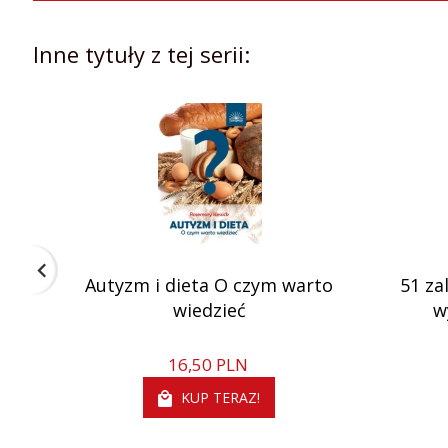
Inne tytuły z tej serii:
Autyzm i dieta O czym warto
51 za
wiedzieć
w
16,
50
PLN
KUP TERAZ!