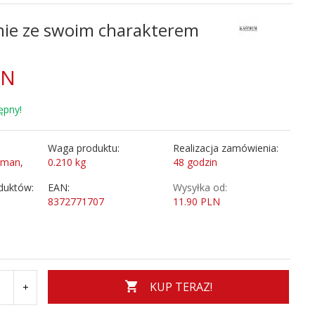
nie ze swoim charakterem
LN
ępny!
Waga produktu:
Realizacja zamówienia:
gman,
0.210
kg
48 godzin
duktów:
EAN:
Wysyłka od:
8372771707
11.90 PLN
KUP TERAZ!