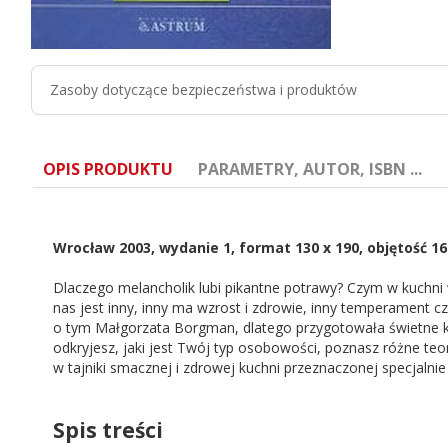
Zasoby dotyczące bezpieczeństwa i produktów
OPIS PRODUKTU
PARAMETRY, AUTOR, ISBN ...
Wrocław 2003, wydanie 1, format 130 x 190, objętość 1
Dlaczego melancholik lubi pikantne potrawy? Czym w kuchni 
nas jest inny, inny ma wzrost i zdrowie, inny temperament 
ISBN:
83-7277-170-7
o tym Małgorzata Borgman, dlatego przygotowała świetne k
odkryjesz, jaki jest Twój typ osobowości, poznasz różne teor
Autor:
Małgorzata Borgman
w tajniki smacznej i zdrowej kuchni przeznaczonej specjalnie d
Spis treści