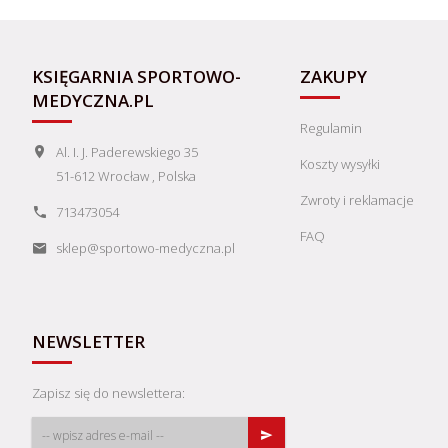
KSIĘGARNIA SPORTOWO-
ZAKUPY
MEDYCZNA.PL
Regulamin
Al. I. J. Paderewskiego 35
Koszty wysyłki
51-612
Wrocław
,
Polska
Zwroty i reklamacje
713473054
FAQ
sklep@sportowo-medyczna.pl
NEWSLETTER
Zapisz się do newslettera: