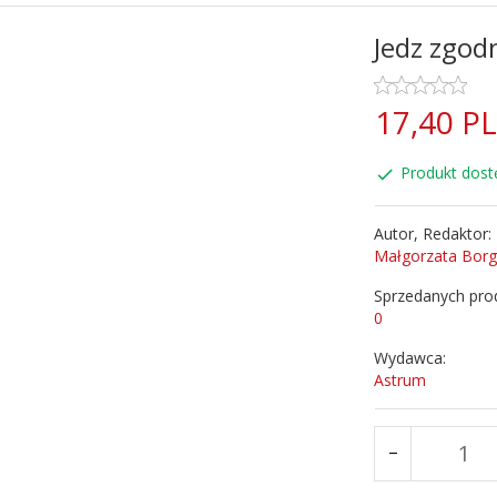
Jedz zgod
17,
40
P
Produkt dost
Autor, Redaktor:
Małgorzata Bor
Sprzedanych pro
0
Wydawca:
Astrum