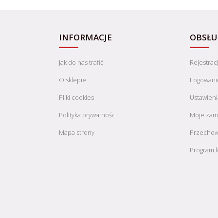
INFORMACJE
OBSŁU
Jak do nas trafić
Rejestrac
O sklepie
Logowani
Pliki cookies
Ustawieni
Polityka prywatności
Moje zam
Mapa strony
Przechow
Program l