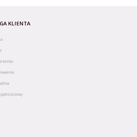
GA KLIENTA
ja
e
a konta
ówienia
alnia
ojalnościowy