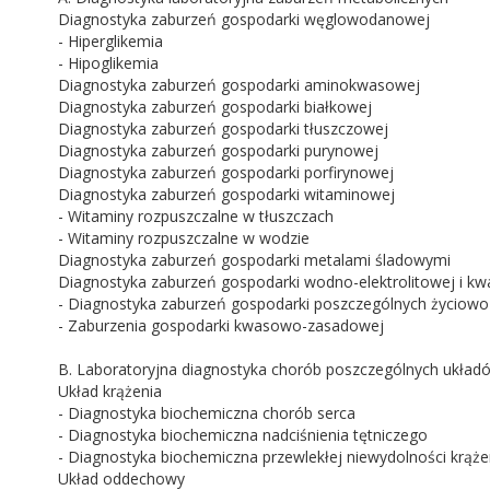
Diagnostyka zaburzeń gospodarki węglowodanowej
Rok wydania:
2011
- Hiperglikemia
- Hipoglikemia
Format:
12.5x19.5cm
Diagnostyka zaburzeń gospodarki aminokwasowej
Diagnostyka zaburzeń gospodarki białkowej
Diagnostyka zaburzeń gospodarki tłuszczowej
Liczba stron:
376
Diagnostyka zaburzeń gospodarki purynowej
Diagnostyka zaburzeń gospodarki porfirynowej
Diagnostyka zaburzeń gospodarki witaminowej
Oprawa:
Miękka
- Witaminy rozpuszczalne w tłuszczach
- Witaminy rozpuszczalne w wodzie
Diagnostyka zaburzeń gospodarki metalami śladowymi
Diagnostyka zaburzeń gospodarki wodno-elektrolitowej i k
- Diagnostyka zaburzeń gospodarki poszczególnych życiowo 
- Zaburzenia gospodarki kwasowo-zasadowej
B. Laboratoryjna diagnostyka chorób poszczególnych układ
Układ krążenia
- Diagnostyka biochemiczna chorób serca
- Diagnostyka biochemiczna nadciśnienia tętniczego
- Diagnostyka biochemiczna przewlekłej niewydolności krąże
Układ oddechowy