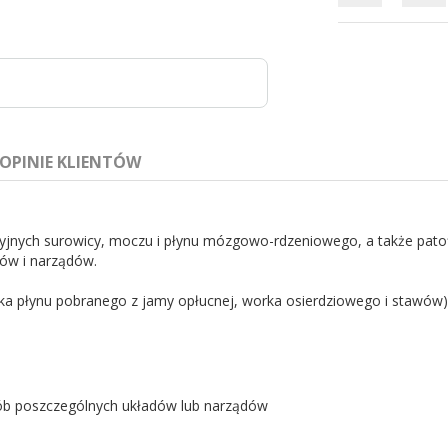
OPINIE KLIENTÓW
jnych surowicy, moczu i płynu mózgowo-rdzeniowego, a także patofiz
ów i narządów.
 płynu pobranego z jamy opłucnej, worka osierdziowego i stawów) o
la-Klekot
rób poszczególnych układów lub narządów