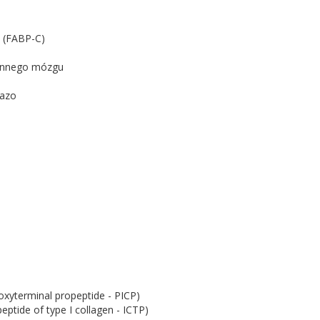
 (FABP-C)
iennego mózgu
lazo
oxyterminal propeptide - PICP)
ptide of type I collagen - ICTP)