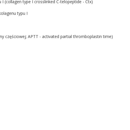
(collagen type I crosslinked C-telopeptide - Ctx)
kolagenu typu I
 częściowej; APTT - activated partial thromboplastin time)