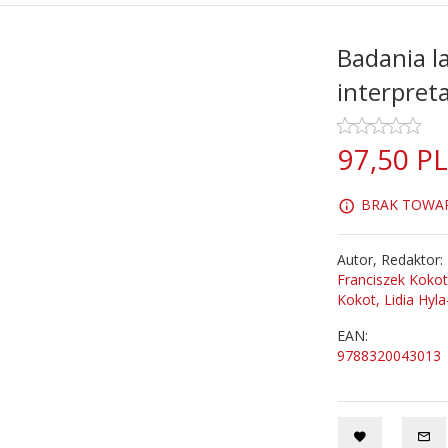
Badania l
interpreta
97,
50
P
BRAK TOWARU
Autor, Redaktor:
Franciszek Kokot
Kokot, Lidia Hyla
EAN:
9788320043013