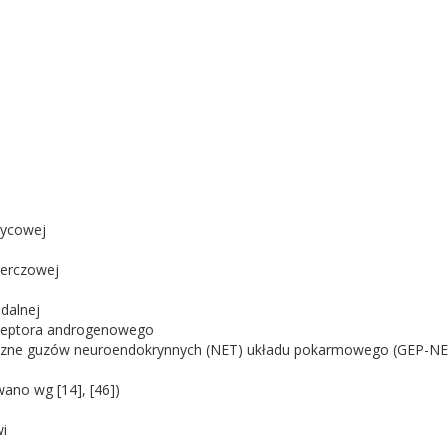
zycowej
erczowej
dalnej
receptora androgenowego
miczne guzów neuroendokrynnych (NET) układu pokarmowego (GEP-NE
no wg [14], [46])
i