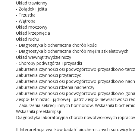
Układ trawienny
- Żołądek i jelita
- Trzustka
- Wątroba
Układ moczowy
Układ krzepnięcia
Układ ruchu
- Diagnostyka biochemiczna chorób kości
- Diagnostyka biochemiczna chorób mięśni szkieletowych
Układ wewnątrzwydzielniczy
- Choroby podwzgórza i przysadki
Zaburzenia czynności osi podwzgórzowo-przysadkowo-tarc
Zaburzenia czynności przytarczyc
Zaburzenia czynności osi podwzgórzowo-przysadkowo-nadn
Zaburzenia czynności rdzenia nadnerczy
Zaburzenia czynności osi podwzgórzowo-przysadkowo-gona
Zespół feminizacji jądrowej - patrz Zespół niewrażliwości 
- Zaburzenia sekrecji innych hormonów. Wskaźniki bioche
Wskaźniki preeklampsji
Diagnostyka laboratoryjna chorób nowotworowych (opracowa
II Interpretacja wyników badań´ biochemicznych surowicy krw