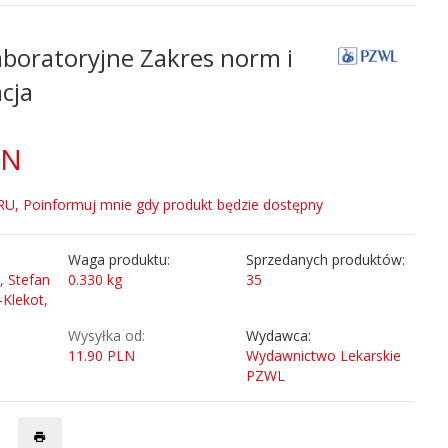
aboratoryjne Zakres norm i
cja
LN
, Poinformuj mnie gdy produkt będzie dostępny
Waga produktu:
Sprzedanych produktów:
, Stefan
0.330
kg
35
-Klekot,
Wysyłka od:
Wydawca:
11.90 PLN
Wydawnictwo Lekarskie
PZWL