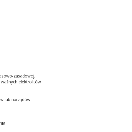
wasowo-zasadowej.
ważnych elektrolitów
ów lub narządów
nia