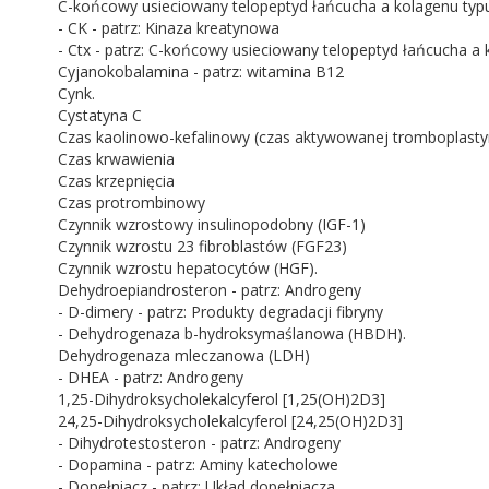
C-końcowy usieciowany telopeptyd łańcucha a kolagenu typu I 
- CK - patrz: Kinaza kreatynowa
- Ctx - patrz: C-końcowy usieciowany telopeptyd łańcucha a 
Cyjanokobalamina - patrz: witamina B12
Cynk.
Cystatyna C
Czas kaolinowo-kefalinowy (czas aktywowanej tromboplastyny
Czas krwawienia
Czas krzepnięcia
Czas protrombinowy
Czynnik wzrostowy insulinopodobny (IGF-1)
Czynnik wzrostu 23 fibroblastów (FGF23)
Czynnik wzrostu hepatocytów (HGF).
Dehydroepiandrosteron - patrz: Androgeny
- D-dimery - patrz: Produkty degradacji fibryny
- Dehydrogenaza b-hydroksymaślanowa (HBDH).
Dehydrogenaza mleczanowa (LDH)
- DHEA - patrz: Androgeny
1,25-Dihydroksycholekalcyferol [1,25(OH)2D3]
24,25-Dihydroksycholekalcyferol [24,25(OH)2D3]
- Dihydrotestosteron - patrz: Androgeny
- Dopamina - patrz: Aminy katecholowe
- Dopełniacz - patrz: Układ dopełniacza