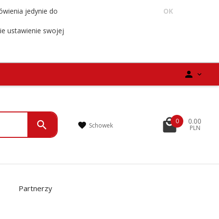
ówienia jedynie do
OK
ie ustawienie swojej
0.00
0
Schowek
PLN
Partnerzy