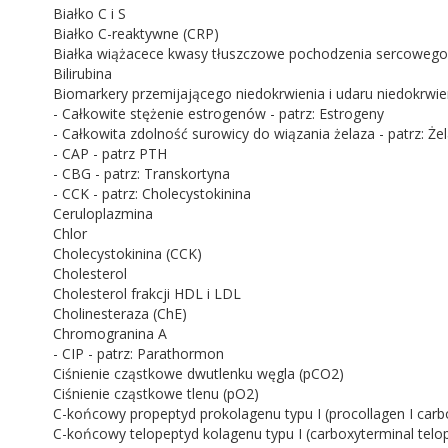
Białko C i S
Białko C-reaktywne (CRP)
Białka wiążacece kwasy tłuszczowe pochodzenia sercowego
Bilirubina
Biomarkery przemijającego niedokrwienia i udaru niedokrw
- Całkowite stężenie estrogenów - patrz: Estrogeny
- Całkowita zdolność surowicy do wiązania żelaza - patrz: Że
- CAP - patrz PTH
- CBG - patrz: Transkortyna
- CCK - patrz: Cholecystokinina
Ceruloplazmina
Chlor
Cholecystokinina (CCK)
Cholesterol
Cholesterol frakcji HDL i LDL
Cholinesteraza (ChE)
Chromogranina A
- CIP - patrz: Parathormon
Ciśnienie cząstkowe dwutlenku węgla (pCO2)
Ciśnienie cząstkowe tlenu (pO2)
C-końcowy propeptyd prokolagenu typu I (procollagen I carb
C-końcowy telopeptyd kolagenu typu I (carboxyterminal telope