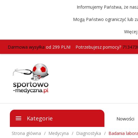
Informujemy Państwa, że nasz 
Mogą Państwo ograniczyć lub za
Więcej
Darmowa wysyłka
od 299 PLN!
Potrzebujesz pomocy?
713473
Kategorie
Nowości
Strona główna
Medycyna
Diagnostyka
Badania labora