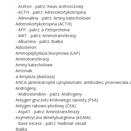
- Aceton - patrz: Kwas acetooctowy
- ACTH - patrz: Adrenokortykotropina
- Adrenalina - patrz: Aminy katecholowe
Adrenokortykotropina (ACTH)
- AFP - patrz: a-Fetoproteina
- AlAT - patrz: Aminotransferazy
- Albumina - patrz: Białka
Aldosteron
Aminopeptydaza leucynowa (LAP)
Aminotransferazy
Aminy katecholowe
Amoniak
a-Amylaza (diastaza)
ANCA (antineutrophil cytoplasmatic antibodies; przeciwciał
Androgeny
- Androstendion - patrz: Androgeny
Antygen gruczołu krokowego swoisty (PSA)
Antygen rakowo-płodowy (CEA)
- AspAT - patrz: Aminotransferazy
Asymetryczna dimetyloarginina (ADMA)
- Base excess - patrz: Nadmiar zasad
Białka