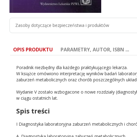
Zasoby dotyczące bezpieczeństwa i produktów
OPIS PRODUKTU
PARAMETRY, AUTOR, ISBN ...
Poradnik niezbędny dla każdego praktykującego lekarza.
W książce omówiono interpretację wyników badań laboratory
zaburzeń metabolicznych oraz chorób poszczególnych układ
Wydanie V zostało wzbogacone o nowe rozdziały (diagnostyka
ISBN:
978-83-200-4301-3
w ciągu ostatnich lat.
Autor:
Franciszek Kokot, Stefan Kokot, Lidia Hy
Spis treści
I Diagnostyka laboratoryjna zaburzeń metabolicznych i cho
Wydanie:
5
A. Diagnostyka laboratoryjna zaburzeń metabolicznych