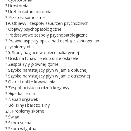
? Urostomia
? Ureterokutaneostomia
? Przetoki samoistne
19. Objawy i zespoły zaburzeń psychicznych
? Objawy psychopatologiczne
? Podstawowe zespoły psychopatologiczne
? Prawne aspekty opieki nad osobą z zaburzeniami
psychicznymi
20. Stany naglące w opiece paliatywnej
? Ucisk na tchawicę i/lub duże oskrzele
? Zespół żyły głównej górnej
? Szybko narastający płyn w jamie opłucnej
? Szybko narastający płyn w jamie otrzewnej
? Ostre i obfite krwawienia
? Zespół ucisku na rdzeń kręgowy
? Hiperkalcemia
? Napad drgawek
? Ból silny i bardzo silny
21. Problemy skórne
? Świąd
? Skóra sucha
? Skóra wilgotna