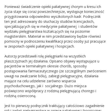
Ponieważ świadczenie opieki paliatywnej chorym u kresu ich
życia staje się coraz powszechniejsze, występuje konieczność
przygotowania odpowiednio wyszkolonych kadr. Podręcznik
ten jest adresowany do słuchaczy studiów licencjackich,
specjalizujących się w medycynie paliatywnej i studentów
wydziału pielęgniarstwa kształcących się na poziomie
magisterskim. Materiał w nim przedstawiony będzie również
pomocny w podnoszeniu kwalifikacji przez osoby już pracujące
w zespołach opieki paliatywnej i hospicjach.
Autorzy przedstawili rolę pielęgniarki na wszystkich
płaszczyznach jej działania. Opisano objawy występujące u
pacjentów w terminalnym okresie chorób, sposoby
postępowania farmaceutycznego (ze szczególnym zwróceniem
uwagi na zwalczanie bólu), zabiegi pielęgnacyjne, działania
mające na celu udzielenie zarówno wsparcia
psychoduchowego, jak i socjalnego. Dużo miejsca
poświęcono współpracy z rodziną pielęgnującą chorego i
rodziną osieroconą.
Jest to pierwszy podręcznik traktujący całościowo zagadnienie
roli i zadań pielęgniarstwa w opiece paliatywnej i hospicyjnej.