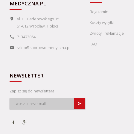
MEDYCZNA.PL
Regulamin
Al. I. J. Paderewskiego 35
Koszty wysyłki
51-612
Wrocław
,
Polska
Zwroty i reklamacje
713473054
FAQ
sklep@sportowo-medyczna.pl
NEWSLETTER
Zapisz się do newslettera: