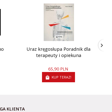
no
Uraz kręgosłupa Poradnik dla
Lec
terapeuty i opiekuna
Me
65,
90
PLN
KUP TERAZ!
GA KLIENTA