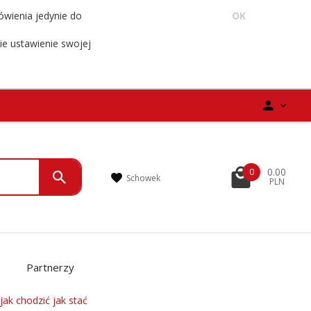
ówienia jedynie do
OK
ie ustawienie swojej
0.00
0
Schowek
PLN
Partnerzy
jak chodzić jak stać