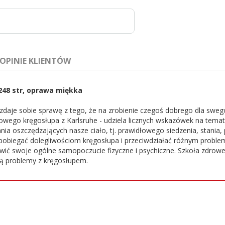
OPINIE KLIENTÓW
248 str, oprawa miękka
aje sobie sprawę z tego, że na zrobienie czegoś dobrego dla swego c
y zdrowego kręgosłupa z Karlsruhe - udziela licznych wskazówek na te
 oszczędzających nasze ciało, tj. prawidłowego siedzenia, stania,
biegać dolegliwościom kręgosłupa i przeciwdziałać różnym problemo
ić swoje ogólne samopoczucie fizyczne i psychiczne. Szkoła zdroweg
ją problemy z kręgosłupem.