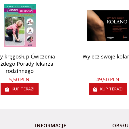
y kręgosłup Ćwiczenia
Wylecz swoje kola
ażdego Porady lekarza
rodzinnego
5,
50
PLN
49,
50
PLN
KUP TERAZ!
KUP TERAZ!
INFORMACJE
OBSŁU