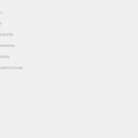
ja
e
a konta
ówienia
alnia
ojalnościowy