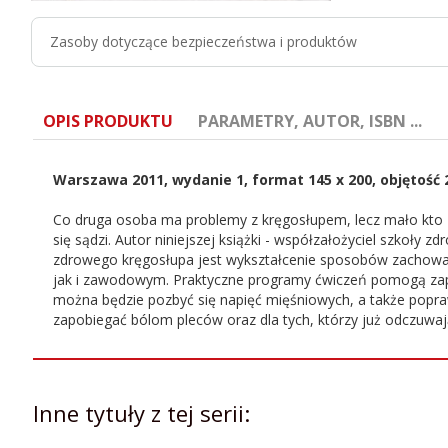
Zasoby dotyczące bezpieczeństwa i produktów
OPIS PRODUKTU
PARAMETRY, AUTOR, ISBN ...
Warszawa 2011, wydanie 1, format 145 x 200, objętość 
Co druga osoba ma problemy z kręgosłupem, lecz mało kto zd
się sądzi. Autor niniejszej książki - współzałożyciel szkoł
zdrowego kręgosłupa jest wykształcenie sposobów zachowania
ISBN:
83-89384-46-9
jak i zawodowym. Praktyczne programy ćwiczeń pomogą zapo
można będzie pozbyć się napięć mięśniowych, a także popraw
Autor:
Kempf Hans-Dieter
zapobiegać bólom pleców oraz dla tych, którzy już odczuwa
Inne tytuły z tej serii: