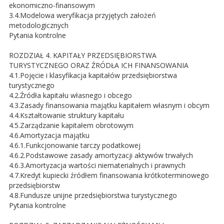
ekonomiczno-finansowym
3.4.Modelowa weryfikacja przyjętych założeń
metodologicznych
Pytania kontrolne
ROZDZIAŁ 4. KAPITAŁY PRZEDSIĘBIORSTWA
TURYSTYCZNEGO ORAZ ŹRÓDŁA ICH FINANSOWANIA
4.1.Pojęcie i klasyfikacja kapitałów przedsiębiorstwa
turystycznego
4.2.Źródła kapitału własnego i obcego
4.3.Zasady finansowania majątku kapitałem własnym i obcym
4.4.Kształtowanie struktury kapitału
4.5.Zarządzanie kapitałem obrotowym
4.6.Amortyzacja majątku
4.6.1.Funkcjonowanie tarczy podatkowej
4.6.2.Podstawowe zasady amortyzacji aktywów trwałych
4.6.3.Amortyzacja wartości niematerialnych i prawnych
4.7.Kredyt kupiecki źródłem finansowania krótkoterminowego
przedsiębiorstw
4.8.Fundusze unijne przedsiębiorstwa turystycznego
Pytania kontrolne