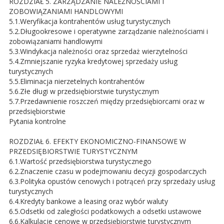
ROZDZIAŁ 5. ZARZĄDZANIE NALEŻNOŚCIAMI I
ZOBOWIĄZANIAMI HANDLOWYMI
5.1.Weryfikacja kontrahentów usług turystycznych
5.2.Długookresowe i operatywne zarządzanie należnościami i
zobowiązaniami handlowymi
5.3.Windykacja należności oraz sprzedaż wierzytelności
5.4.Zmniejszanie ryzyka kredytowej sprzedaży usług
turystycznych
5.5.Eliminacja nierzetelnych kontrahentów
5.6.Złe długi w przedsiębiorstwie turystycznym
5.7.Przedawnienie roszczeń między przedsiębiorcami oraz w
przedsiębiorstwie
Pytania kontrolne
ROZDZIAŁ 6. EFEKTY EKONOMICZNO-FINANSOWE W
PRZEDSIĘBIORSTWIE TURYSTYCZNYM
6.1.Wartość przedsiębiorstwa turystycznego
6.2.Znaczenie czasu w podejmowaniu decyzji gospodarczych
6.3.Polityka opustów cenowych i potrąceń przy sprzedaży usług
turystycznych
6.4.Kredyty bankowe a leasing oraz wybór waluty
6.5.Odsetki od zaległości podatkowych a odsetki ustawowe
6.6.Kalkulacje cenowe w przedsiębiorstwie turystycznym