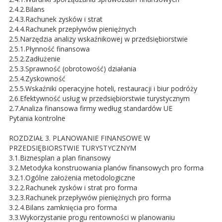
2.4.2.Bilans
2.4.3.Rachunek zysków i strat
2.4.4.Rachunek przepływów pieniężnych
2.5.Narzędzia analizy wskaźnikowej w przedsiębiorstwie
2.5.1.Płynność finansowa
2.5.2.Zadłużenie
2.5.3.Sprawność (obrotowość) działania
2.5.4.Zyskowność
2.5.5.Wskaźniki operacyjne hoteli, restauracji i biur podróży
2.6.Efektywność usług w przedsiębiorstwie turystycznym
2.7.Analiza finansowa firmy według standardów UE
Pytania kontrolne
ROZDZIAŁ 3. PLANOWANIE FINANSOWE W
PRZEDSIĘBIORSTWIE TURYSTYCZNYM
3.1.Biznesplan a plan finansowy
3.2.Metodyka konstruowania planów finansowych pro forma
3.2.1.Ogólne założenia metodologiczne
3.2.2.Rachunek zysków i strat pro forma
3.2.3.Rachunek przepływów pieniężnych pro forma
3.2.4.Bilans zamknięcia pro forma
3.3.Wykorzystanie progu rentowności w planowaniu