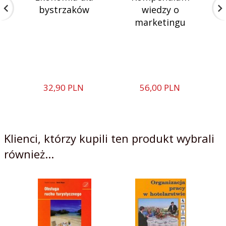
bystrzaków
wiedzy o
marketingu
T
32,
90
PLN
56,
00
PLN
Klienci, którzy kupili ten produkt wybrali
również...
Wy