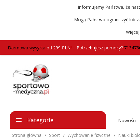
Informujemy Państwa, że nasz 
Mogą Państwo ograniczyć lub za
Więcej
Darmowa wysyłka
od 299 PLN!
Potrzebujesz pomocy?
713473
Kategorie
Nowości
Strona główna
Sport
Wychowanie fizyczne
Nauki biol