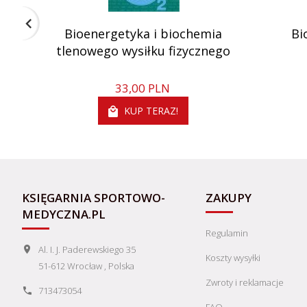
Bioenergetyka i biochemia
Bi
tlenowego wysiłku fizycznego
33,
00
PLN
KUP TERAZ!
KSIĘGARNIA SPORTOWO-
ZAKUPY
MEDYCZNA.PL
Regulamin
Al. I. J. Paderewskiego 35
Koszty wysyłki
51-612
Wrocław
,
Polska
Zwroty i reklamacje
713473054
FAQ