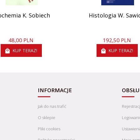
ochemia K. Sobiech
Histologia W. Sawi
48,
00
PLN
192,
50
PLN
KUP TERAZ!
KUP TERAZ!
INFORMACJE
OBSŁU
Jak do nas trafić
Rejestrac
O sklepie
Logowani
Pliki cookies
Ustawieni
Polityka prywatności
Moje zam