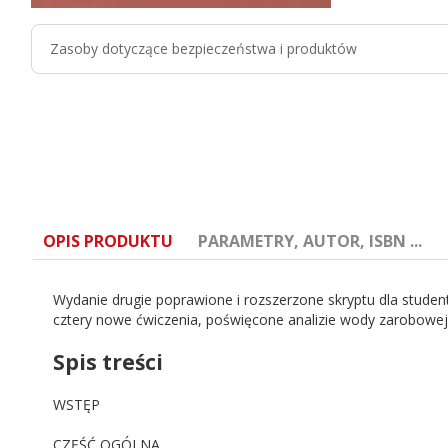
Zasoby dotyczące bezpieczeństwa i produktów
OPIS PRODUKTU
PARAMETRY, AUTOR, ISBN ...
Wydanie drugie poprawione i rozszerzone skryptu dla stude
cztery nowe ćwiczenia, poświęcone analizie wody zarobowej
Spis treści
ISBN:
978-83-60574-61-4
WSTĘP
Autor:
Władysław Buniak, Elżbieta Jagiełło
CZĘŚĆ OGÓLNA