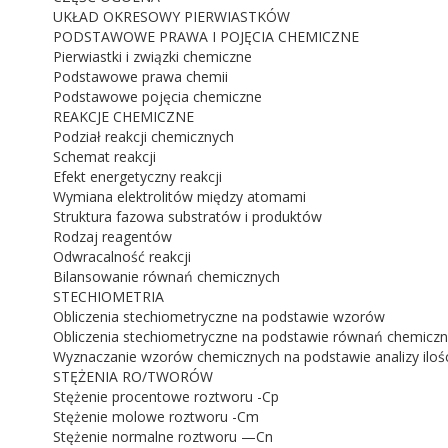
UKŁAD OKRESOWY PIERWIASTKÓW
PODSTAWOWE PRAWA I POJĘCIA CHEMICZNE
Wydanie:
2
Pierwiastki i związki chemiczne
Podstawowe prawa chemii
Podstawowe pojęcia chemiczne
Rok wydania:
2009
REAKCJE CHEMICZNE
Podział reakcji chemicznych
Format:
165 x 235
Schemat reakcji
Efekt energetyczny reakcji
Wymiana elektrolitów między atomami
Liczba stron:
194
Struktura fazowa substratów i produktów
Rodzaj reagentów
Odwracalność reakcji
Oprawa:
miękka
Bilansowanie równań chemicznych
STECHIOMETRIA
Obliczenia stechiometryczne na podstawie wzorów
Obliczenia stechiometryczne na podstawie równań chemicz
Wyznaczanie wzorów chemicznych na podstawie analizy ilośc
STĘŻENIA RO/TWORÓW
Stężenie procentowe roztworu -Cp
Stężenie molowe roztworu -Cm
Stężenie normalne roztworu —Cn