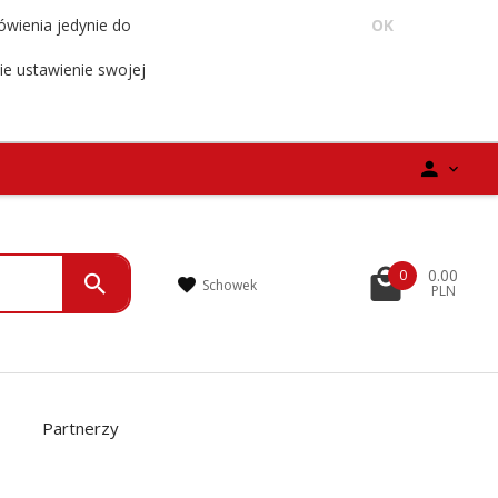
ówienia jedynie do
OK
ie ustawienie swojej
0.00
0
Schowek
PLN
Partnerzy