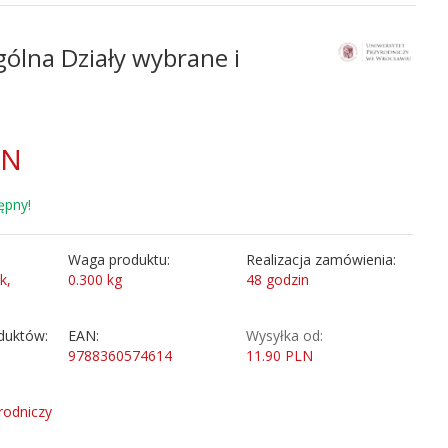
ólna Działy wybrane i
LN
ępny!
Waga produktu:
Realizacja zamówienia:
k,
0.300
kg
48 godzin
duktów:
EAN:
Wysyłka od:
9788360574614
11.90 PLN
rodniczy