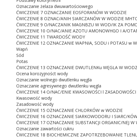
Podstawy kolorymetrii
Oznaczanie żelaza dwuwartościowego
ĆWICZENIE 7 OZNACZANIE EOSFORANÓW W WODZIE
ĆWICZENIE 8 OZNAC/ANIH SIARCZANÓW W WODZIE MHT
ĆWICZENIE 9 O/NACZANIK MAGNBZU W WOD/IK ZA POMO
ĆWICZENIE 10 O/NAC/ANIE AZOTU AMONOWHGO I A/OT
ĆWICZENIE 11 TWARDOŚĆ WODY
ĆWICZENIE 12 OZNACZANIE WAPNIA, SODU i POTASU w
Wapń
Sód
Potas
ĆWICZENIE 13 OZNACZANIE DWUTLENKu WĘGLA W WODZ
Ocena korozyjnośct wody
Oznaczanie wolnego dwutlenku węgla
Oznaczanie agresywnego dwutlenku węgla
ĆWICZENIE 14 O/NAC/ENIE KWASOWOŚCI l ZASADOWOŚC
Kwasowość wody
Zasadowość wody
ĆWICZENIE 15 OZNACZANIE CHLORKÓW w WODZIE
ĆWICZENIE 16 OZNACZANIE SIARKOWODORU I SIARC/KÓ
ĆWICZENIE 17 OZNACZANIE SUBSTANCJI ORGANIC/NEJ W
Oznaczanie zawartości cukru
ĆWICZENIE 18 BIOCHEMICZNE ZAPOTRZEBOWANIE TLEN