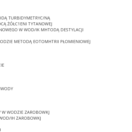
ODĄ TURBIDYMETRYC/NĄ
CĄ ŻÓŁC1ENI TYTANOWEJ
ANOWEGO W WOD/IK MHTODĄ DESTYLACJI
 WODZIE METODĄ EOTOMHTRII PŁOMIENIOWEJ
IE
I WODY
W W WODZIE ZAROBOWKJ
 WOD/IH ZAROBOWKJ
U