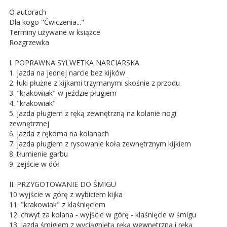
O autorach
Dla kogo "Ćwiczenia..."
Terminy używane w książce
Rozgrzewka
I. POPRAWNA SYLWETKA NARCIARSKA
1. jazda na jednej narcie bez kijków
2. łuki płużne z kijkami trzymanymi skośnie z przodu
3. "krakowiak" w jeździe pługiem
4. "krakowiak"
5. jazda pługiem z ręką zewnętrzną na kolanie nogi
zewnętrznej
6. jazda z rękoma na kolanach
7. jazda pługiem z rysowanie koła zewnętrznym kijkiem
8. tłumienie garbu
9. zejście w dół
II. PRZYGOTOWANIE DO ŚMIGU
10 wyjście w górę z wybiciem kijka
11. "krakowiak" z klaśnięciem
12. chwyt za kolana - wyjście w górę - klaśnięcie w śmigu
13. jazda śmigiem z wyciągniętą ręką wewnętrzną i ręką