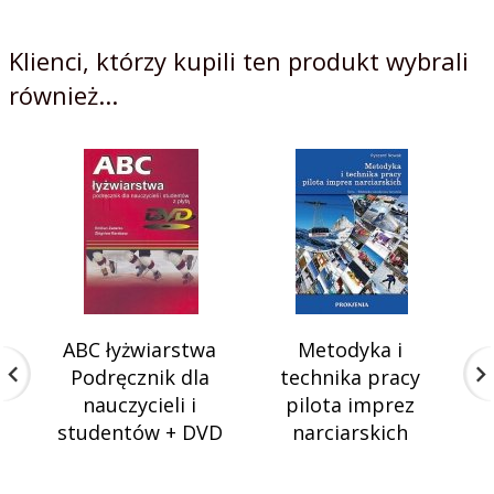
Klienci, którzy kupili ten produkt wybrali
również...
Wy
ABC łyżwiarstwa
Metodyka i
N
Podręcznik dla
technika pracy
nauczycieli i
pilota imprez
studentów + DVD
narciarskich