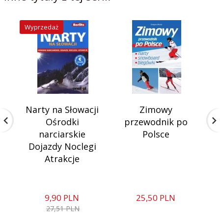
Wyprzedaż
Narty na Słowacji
Zimowy
Ośrodki
przewodnik po
narciarskie
Polsce
Dojazdy Noclegi
Atrakcje
9,
90
PLN
25,
50
PLN
27,51 PLN