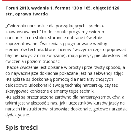
Toruń 2010, wydanie 1, format 130 x 165, objętość 126
str., oprawa twarda
„Ćwiczenia narciarskie dla początkujących i średnio-
zaawansowanych” to doskonałe programy ćwiczeń
narciarskich na stoku, starannie dobrane i świetnie
zaprezentowane. Ćwiczenia są pogrupowane według
elementów techniki, które chcemy ćwiczyć (a często poprawiać
błędne nawyki z nimi związane), mają precyzyjnie określony cel
ćwiczenia i poziom trudności.
-Każde ćwiczenie jest opisane w prosty i przejrzysty sposób, a
co najważniejsze dokładnie pokazane jest na sekwencji zdjęć.
-Książki te są doskonałą pomocą dla narciarzy chcących
całościowo udoskonalić swoją technikę narciarską, czy też
skorygować konkretne elementy tejże techniki.
-Książki są przeznaczona zarówno dla narciarzy-samouków, a
takimi jest większość z nas, jak i uczestników kursów jazdy na
nartach i instruktorów, stanowiąc doskonałe, gotowe narzędzia
dydaktyczne.
Spis treści