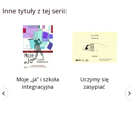
Inne tytuły z tej serii:
Moje „ja” i szkoła
Uczymy się
M
integracyjna
zasypiać
s