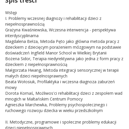
Spis treści
Wstęp
I. Problemy wczesnej diagnozy i rehabilitacji dzieci z
niepełnosprawnością
Grażyna Kwaśniewska, Wczesna interwencja - perspektywa
interdyscyplinarna
Magdalena Bełza, Metoda Pęto jako główna metoda pracy z
dzieckiem z dziecięcym porażeniem mózgowym na podstawie
doświadczeń Ingfield Manor School w Wielkiej Brytanii
Bożena Sidor, Terapia niedyrektywna jako jedna z form pracy z
dzieckiem z niepełnosprawnością
Małgorzata Hwang, Metoda integracji sensorycznej w terapii
małych dzieci niepełnosprawnych
Beata Wołosiuk, Profilaktyka i wczesna diagnoza zaburzeń
mowy
Dorota Kornaś, Możliwos'ci rehabilitacji dzieci z zespołem wad
mnogich w Maltańskim Centrum Pomocy
Agnieszka Marchewka, Problemy psychospołecznego i
ruchowego rozwoju dziecka w wieku przedszkolnym
II. Metodyczne, programowe i społeczne problemy edukacji
dzieci niepełnosprawnych