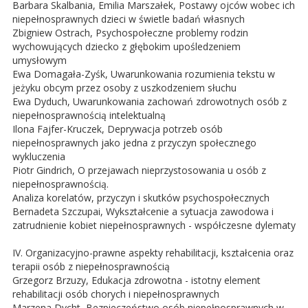
Barbara Skalbania, Emilia Marszałek, Postawy ojców wobec ich
niepełnosprawnych dzieci w świetle badań własnych
Zbigniew Ostrach, Psychospołeczne problemy rodzin
wychowujących dziecko z głębokim upośledzeniem
umysłowym
Ewa Domagała-Zyśk, Uwarunkowania rozumienia tekstu w
jeżyku obcym przez osoby z uszkodzeniem słuchu
Ewa Dyduch, Uwarunkowania zachowań zdrowotnych osób z
niepełnosprawnością intelektualną
Ilona Fajfer-Kruczek, Deprywacja potrzeb osób
niepełnosprawnych jako jedna z przyczyn społecznego
wykluczenia
Piotr Gindrich, O przejawach nieprzystosowania u osób z
niepełnosprawnością.
Analiza korelatów, przyczyn i skutków psychospołecznych
Bernadeta Szczupai, Wykształcenie a sytuacja zawodowa i
zatrudnienie kobiet niepełnosprawnych - współczesne dylematy
IV. Organizacyjno-prawne aspekty rehabilitacji, kształcenia oraz
terapii osób z niepełnosprawnością
Grzegorz Brzuzy, Edukacja zdrowotna - istotny element
rehabilitacji osób chorych i niepełnosprawnych
Marzena Dycht, Bezpieczeństwo osób niepełnosprawnych w