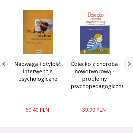
Nadwaga i otyłość
Dziecko z chorobą
Interwencje
nowotworową -
psychologiczne
problemy
psychopedagogiczne
n
60,
40
PLN
39,
90
PLN