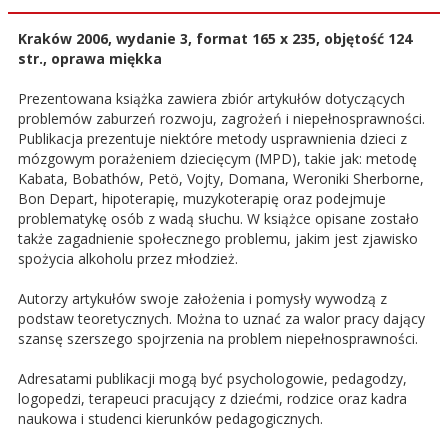
Kraków 2006, wydanie 3, format 165 x 235, objętość 124
str., oprawa miękka
Prezentowana książka zawiera zbiór artykułów dotyczących
problemów zaburzeń rozwoju, zagrożeń i niepełnosprawności.
Publikacja prezentuje niektóre metody usprawnienia dzieci z
mózgowym porażeniem dziecięcym (MPD), takie jak: metodę
Kabata, Bobathów, Petö, Vojty, Domana, Weroniki Sherborne,
Bon Depart, hipoterapię, muzykoterapię oraz podejmuje
problematykę osób z wadą słuchu. W książce opisane zostało
także zagadnienie społecznego problemu, jakim jest zjawisko
spożycia alkoholu przez młodzież.
Autorzy artykułów swoje założenia i pomysły wywodzą z
podstaw teoretycznych. Można to uznać za walor pracy dający
szansę szerszego spojrzenia na problem niepełnosprawności.
Adresatami publikacji mogą być psychologowie, pedagodzy,
logopedzi, terapeuci pracujący z dziećmi, rodzice oraz kadra
naukowa i studenci kierunków pedagogicznych.