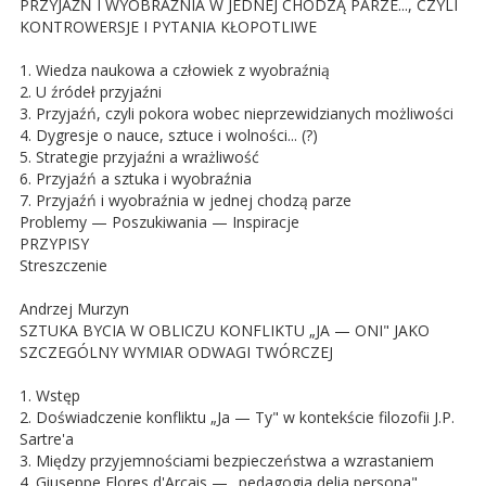
PRZYJAŹŃ I WYOBRAŹNIA W JEDNEJ CHODZĄ PARZE..., CZYLI
KONTROWERSJE I PYTANIA KŁOPOTLIWE
1. Wiedza naukowa a człowiek z wyobraźnią
2. U źródeł przyjaźni
3. Przyjaźń, czyli pokora wobec nieprzewidzianych możliwości
4. Dygresje o nauce, sztuce i wolności... (?)
5. Strategie przyjaźni a wrażliwość
6. Przyjaźń a sztuka i wyobraźnia
7. Przyjaźń i wyobraźnia w jednej chodzą parze
Problemy — Poszukiwania — Inspiracje
PRZYPISY
Streszczenie
Andrzej Murzyn
SZTUKA BYCIA W OBLICZU KONFLIKTU „JA — ONI" JAKO
SZCZEGÓLNY WYMIAR ODWAGI TWÓRCZEJ
1. Wstęp
2. Doświadczenie konfliktu „Ja — Ty" w kontekście filozofii J.P.
Sartre'a
3. Między przyjemnościami bezpieczeństwa a wzrastaniem
4. Giuseppe Flores d'Arcais — „pedagogia delia persona"