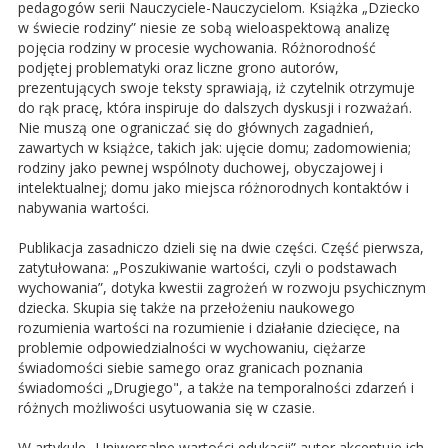
pedagogów serii Nauczyciele-Nauczycielom. Książka „Dziecko
w świecie rodziny” niesie ze sobą wieloaspektową analizę
pojęcia rodziny w procesie wychowania. Różnorodność
podjętej problematyki oraz liczne grono autorów,
prezentujących swoje teksty sprawiają, iż czytelnik otrzymuje
do rąk pracę, która inspiruje do dalszych dyskusji i rozważań.
Nie muszą one ograniczać się do głównych zagadnień,
zawartych w książce, takich jak: ujęcie domu; zadomowienia;
rodziny jako pewnej wspólnoty duchowej, obyczajowej i
intelektualnej; domu jako miejsca różnorodnych kontaktów i
nabywania wartości.
Publikacja zasadniczo dzieli się na dwie części. Część pierwsza,
zatytułowana: „Poszukiwanie wartości, czyli o podstawach
wychowania”, dotyka kwestii zagrożeń w rozwoju psychicznym
dziecka. Skupia się także na przełożeniu naukowego
rozumienia wartości na rozumienie i działanie dziecięce, na
problemie odpowiedzialności w wychowaniu, ciężarze
świadomości siebie samego oraz granicach poznania
świadomości „Drugiego", a także na temporalności zdarzeń i
różnych możliwości usytuowania się w czasie.
W artykule „Uniwersalne wartości edukacji” autor akcentuje ich