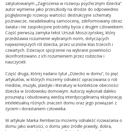
zatytułowanym „Zagrożenia w rozwoju psychicznym dziecka”
autor wymienia jako przeszkody na drodze do odpowiednio
pogłębionego rozwoju wartości: destrukcyjne schematy
poznawcze, nieadekwatną samoocenę, zdeformowany obraz
świata i nie zaspokojone potrzeby bycia z drugim człowiekiem.
Część pierwszą zamyka tekst Urszuli Moszczyńskiej, który
przedstawia rozumienie wybranych norm, dotyczących
najważniejszych ról dziecka, przez uczniów klas trzecich i
czwartych. Dziecięce spojrzenie na wybrane powinności
skonfrontowano z ich rozumieniem przez rodziców i
nauczycieli.
Część druga, której nadano tytuł „Dziecko w domu”, to pięć
artykułów, w których możemy odnaleźć opracowania o roli
mediów, muzyki, plastyki i literatury w kontekście obecności
dziecka w środowisku domowym. Autorzy wykonali daleko
posuniętą i obudowaną wiedzą interdyscyplinarną eksplorację
intelek­tualną różnych znaczeń domu oraz jego powiązań z
życiem i dorastaniem człowieka.
W artykule Marka Rembierza możemy odnaleźć rozważania o
domu jako wartości, o domu jako źródle prawdy, dobra,