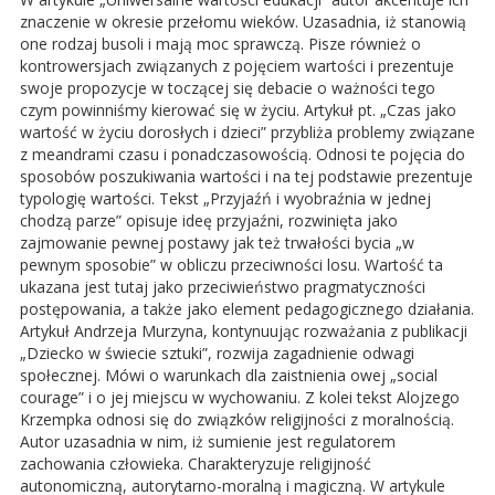
znaczenie w okresie przełomu wieków. Uzasadnia, iż stanowią
one rodzaj busoli i mają moc sprawczą. Pisze również o
kontrowersjach związanych z pojęciem wartości i prezentuje
swoje propozycje w toczącej się debacie o ważności tego
czym powinniśmy kierować się w życiu. Artykuł pt. „Czas jako
wartość w życiu dorosłych i dzieci” przybliża problemy związane
z meandrami czasu i ponadczasowością. Odnosi te pojęcia do
sposobów poszukiwania wartości i na tej podstawie prezentuje
typologię wartości. Tekst „Przyjaźń i wyobraźnia w jednej
chodzą parze” opisuje ideę przyjaźni, rozwinięta jako
zajmowanie pewnej postawy jak też trwałości bycia „w
pewnym sposobie” w obliczu przeciwności losu. Wartość ta
ukazana jest tutaj jako przeciwieństwo pragmatyczności
postępowania, a także jako element pedagogicznego działania.
Artykuł Andrzeja Murzyna, kontynuując rozważania z publikacji
„Dziecko w świecie sztuki”, rozwija zagadnienie odwagi
społecznej. Mówi o warunkach dla zaistnienia owej „social
courage” i o jej miejscu w wychowaniu. Z kolei tekst Alojzego
Krzempka odnosi się do związków religijności z moralnością.
Autor uzasadnia w nim, iż sumienie jest regulatorem
zachowania człowieka. Charakteryzuje religijność
autonomiczną, autorytarno-moralną i magiczną. W artykule