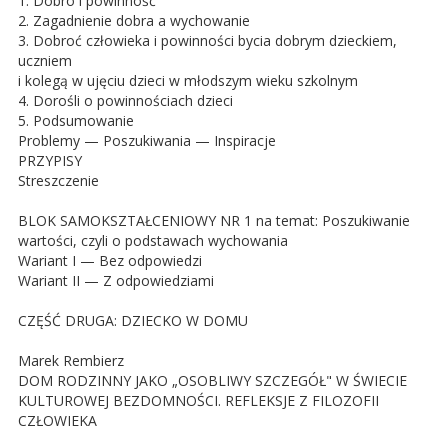
1. Dobro i powinność
2. Zagadnienie dobra a wychowanie
3. Dobroć człowieka i powinności bycia dobrym dzieckiem,
uczniem
i kolegą w ujęciu dzieci w młodszym wieku szkolnym
4. Dorośli o powinnościach dzieci
5. Podsumowanie
Problemy — Poszukiwania — Inspiracje
PRZYPISY
Streszczenie
BLOK SAMOKSZTAŁCENIOWY NR 1 na temat: Poszukiwanie
wartości, czyli o podstawach wychowania
Wariant I — Bez odpowiedzi
Wariant II — Z odpowiedziami
CZĘŚĆ DRUGA: DZIECKO W DOMU
Marek Rembierz
DOM RODZINNY JAKO „OSOBLIWY SZCZEGÓŁ" W ŚWIECIE
KULTUROWEJ BEZDOMNOŚCI. REFLEKSJE Z FILOZOFII
CZŁOWIEKA