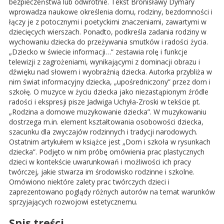
bezpieczeństwa lub odwrotnie. Tekst Bronisławy Dymary
wprowadza naukowe określenia domu, rodziny, bezdomności i
łączy je z potocznymi i poetyckimi znaczeniami, zawartymi w
dziecięcych wierszach. Ponadto, podkreśla zadania rodziny w
wychowaniu dziecka do przeżywania smutków i radości życia.
„Dziecko w świecie informacji…” zestawia rolę i funkcje
telewizji z zagrożeniami, wynikającymi z dominacji obrazu i
dźwięku nad słowem i wyobraźnią dziecka. Autorka przybliża w
nim świat informacyjny dziecka, „upośredniczony” przez dom i
szkołę. O muzyce w życiu dziecka jako niezastąpionym źródle
radości i ekspresji pisze Jadwiga Uchyła-Zroski w tekście pt.
„Rodzina a domowe muzykowanie dziecka”. W muzykowaniu
dostrzega m.in. element kształtowania osobowości dziecka,
szacunku dla zwyczajów rodzinnych i tradycji narodowych.
Ostatnim artykułem w książce jest „Dom i szkoła w rysunkach
dziecka”. Podjęto w nim próbę omówienia prac plastycznych
dzieci w kontekście uwarunkowań i możliwości ich pracy
twórczej, jakie stwarza im środowisko rodzinne i szkolne.
Omówiono niektóre zalety prac twórczych dzieci i
zaprezentowano poglądy różnych autorów na temat warunków
sprzyjających rozwojowi estetycznemu.
Spis treści