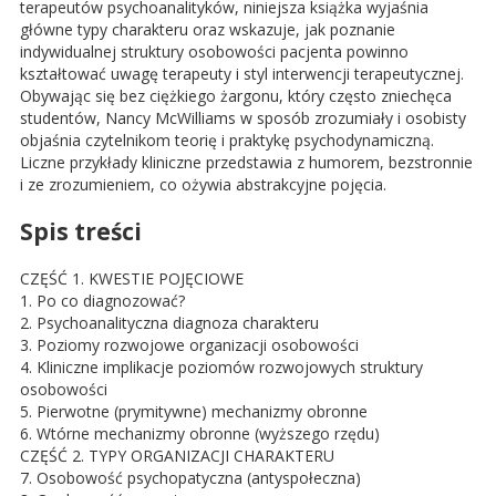
terapeutów psychoanalityków, niniejsza książka wyjaśnia
główne typy charakteru oraz wskazuje, jak poznanie
indywidualnej struktury osobowości pacjenta powinno
kształtować uwagę terapeuty i styl interwencji terapeutycznej.
Obywając się bez ciężkiego żargonu, który często zniechęca
studentów, Nancy McWilliams w sposób zrozumiały i osobisty
objaśnia czytelnikom teorię i praktykę psychodynamiczną.
Liczne przykłady kliniczne przedstawia z humorem, bezstronnie
i ze zrozumieniem, co ożywia abstrakcyjne pojęcia.
Spis treści
CZĘŚĆ 1. KWESTIE POJĘCIOWE
1. Po co diagnozować?
2. Psychoanalityczna diagnoza charakteru
3. Poziomy rozwojowe organizacji osobowości
4. Kliniczne implikacje poziomów rozwojowych struktury
osobowości
5. Pierwotne (prymitywne) mechanizmy obronne
6. Wtórne mechanizmy obronne (wyższego rzędu)
CZĘŚĆ 2. TYPY ORGANIZACJI CHARAKTERU
7. Osobowość psychopatyczna (antyspołeczna)