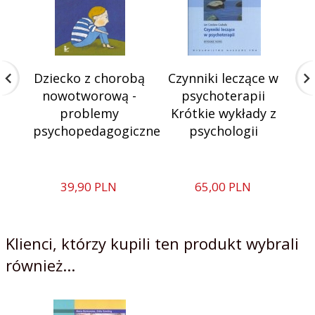
Dziecko z chorobą
Czynniki leczące w
S
nowotworową -
psychoterapii
problemy
Krótkie wykłady z
d
psychopedagogiczne
psychologii
39,
90
PLN
65,
00
PLN
Klienci, którzy kupili ten produkt wybrali
również...