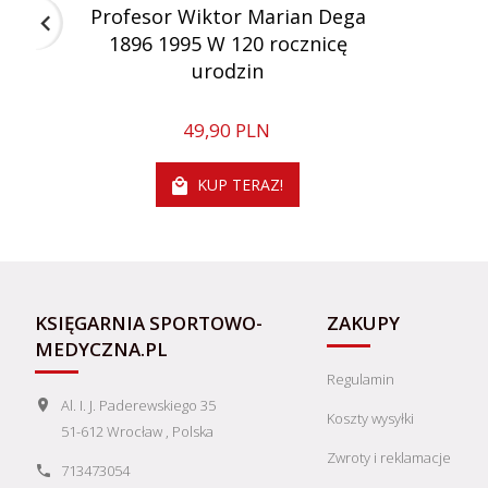
Profesor Wiktor Marian Dega
1896 1995 W 120 rocznicę
urodzin
49,
90
PLN
KUP TERAZ!
KSIĘGARNIA SPORTOWO-
ZAKUPY
MEDYCZNA.PL
Regulamin
Al. I. J. Paderewskiego 35
Koszty wysyłki
51-612
Wrocław
,
Polska
Zwroty i reklamacje
713473054