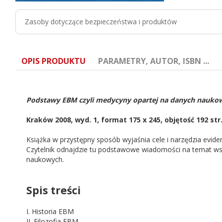
Zasoby dotyczące bezpieczeństwa i produktów
OPIS PRODUKTU
PARAMETRY, AUTOR, ISBN ...
Podstawy EBM czyli medycyny opartej na danych naukow
Kraków 2008, wyd. 1, format 175 x 245, objętość 192 st
ISBN:
978-83-7430-167-1
Książka w przystępny sposób wyjaśnia cele i narzędzia eviden
Czytelnik odnajdzie tu podstawowe wiadomości na temat w
Autor:
Piotr Gajewski,Roman Jaeschke,Jan Bro
naukowych.
Spis treści
I. Historia EBM
II. Filozofia EBM