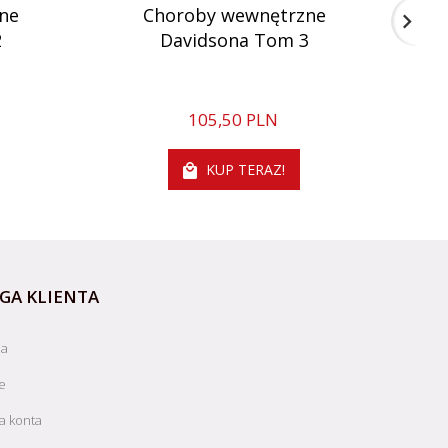
ne
Choroby wewnętrzne
2
Davidsona Tom 3
105,
50
PLN
KUP TERAZ!
GA KLIENTA
ja
e
a konta