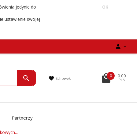
ówienia jedynie do
OK
ie ustawienie swojej
0.00
0
Schowek
PLN
Partnerzy
kowych...