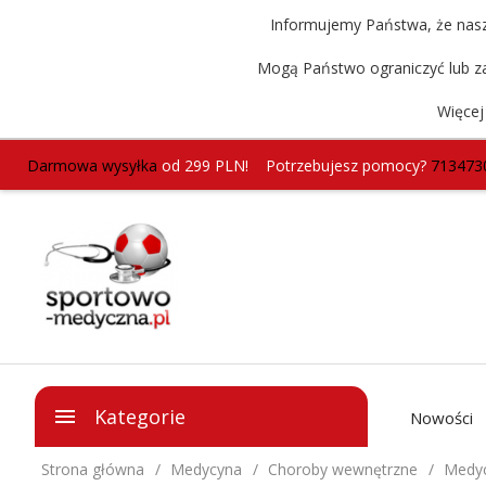
Informujemy Państwa, że nasz 
Mogą Państwo ograniczyć lub za
Więcej
Darmowa wysyłka
od 299 PLN!
Potrzebujesz pomocy?
713473
Kategorie
Nowości
Strona główna
Medycyna
Choroby wewnętrzne
Medyc