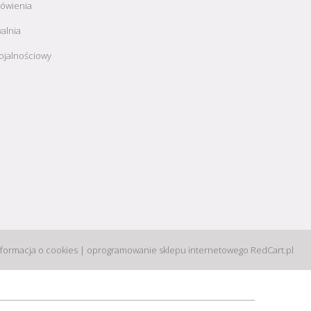
ówienia
alnia
ojalnościowy
nformacja o cookies
|
oprogramowanie sklepu internetowego
RedCart.pl