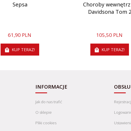
Sepsa
Choroby wewnętrz
Davidsona Tom 
61,
90
PLN
105,
50
PLN
KUP TERAZ!
KUP TERAZ!
INFORMACJE
OBSŁU
Jak do nas trafić
Rejestrac
O sklepie
Logowani
Pliki cookies
Ustawieni