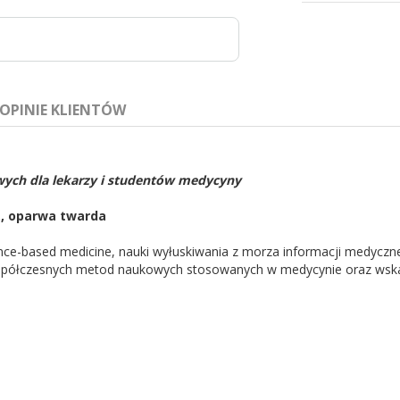
OPINIE KLIENTÓW
ych dla lekarzy i studentów medycyny
r., oparwa twarda
ce-based medicine, nauki wyłuskiwania z morza informacji medycznej t
spółczesnych metod naukowych stosowanych w medycynie oraz wskaz
żek