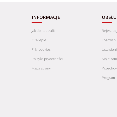
INFORMACJE
OBSŁU
Jak do nas trafić
Rejestrac
O sklepie
Logowani
Pliki cookies
Ustawieni
Polityka prywatności
Moje zam
Mapa strony
Przechow
Program l