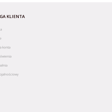
GA KLIENTA
ja
e
a konta
ówienia
alnia
ojalnościowy