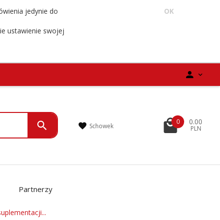
ówienia jedynie do
OK
ie ustawienie swojej
0.00
0
Schowek
PLN
Partnerzy
uplementacji...