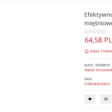
Efektywno
mięśniowej
64,
58
P
BRAK TOWARU
Autor, Redaktor:
Marek Kruszewsk
EAN:
9788389630841