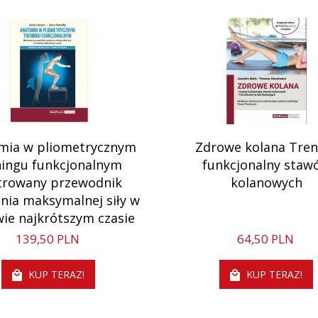
mia w pliometrycznym
Zdrowe kolana Tren
ningu funkcjonalnym
funkcjonalny staw
strowany przewodnik
kolanowych
ania maksymalnej siły w
wie najkrótszym czasie
139,
50
PLN
64,
50
PLN
KUP TERAZ!
KUP TERAZ!