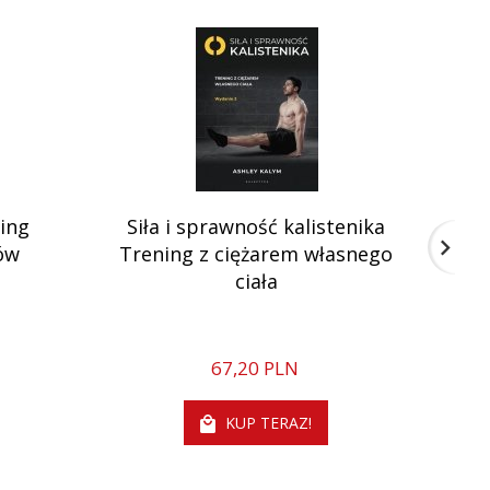
ing
Siła i sprawność kalistenika
ów
Trening z ciężarem własnego
p
ciała
67,
20
PLN
KUP TERAZ!