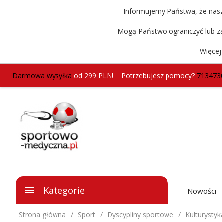
Informujemy Państwa, że nasz 
Mogą Państwo ograniczyć lub za
Więcej
Darmowa wysyłka
od 299 PLN!
Potrzebujesz pomocy?
713473
Kategorie
Nowości
Strona główna
Sport
Dyscypliny sportowe
Kulturystyka