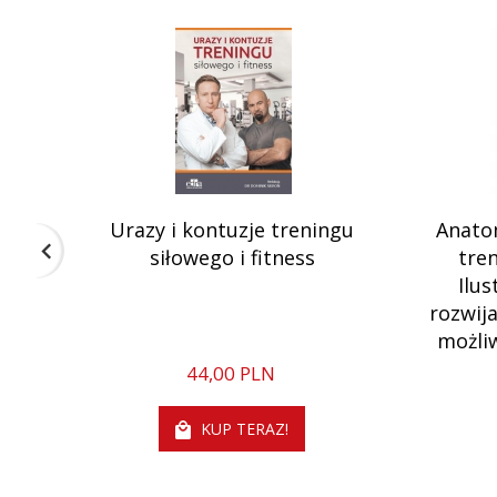
Urazy i kontuzje treningu
Anato
siłowego i fitness
tre
Ilu
rozwij
możli
44,
00
PLN
KUP TERAZ!