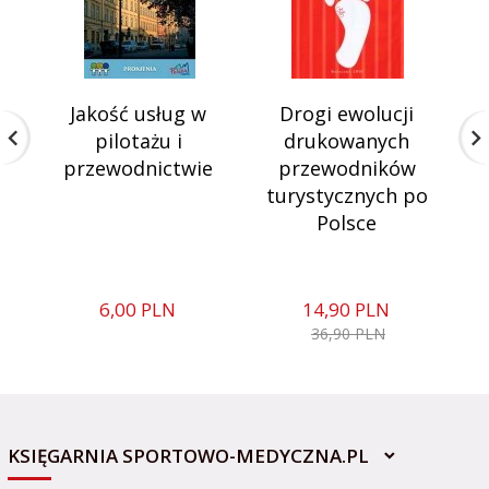
Jakość usług w
Drogi ewolucji
pilotażu i
drukowanych
przewodnictwie
przewodników
turystycznych po
Polsce
6,
00
PLN
14,
90
PLN
36,90 PLN
KSIĘGARNIA SPORTOWO-MEDYCZNA.PL