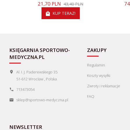
21,
70
PLN
74
43,40 PLN
Okładka:
twarda
KUP TERAZ!
KSIĘGARNIA SPORTOWO-
ZAKUPY
MEDYCZNA.PL
Regulamin
Al. I. J. Paderewskiego 35
Koszty wysyłki
51-612
Wrocław
,
Polska
Zwroty i reklamacje
713473054
FAQ
sklep@sportowo-medyczna.pl
NEWSLETTER