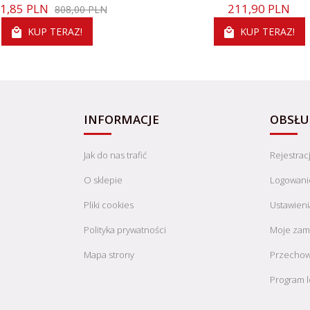
1,
85
PLN
211,
90
PLN
808,00 PLN
KUP TERAZ!
KUP TERAZ!
INFORMACJE
OBSŁU
Jak do nas trafić
Rejestrac
O sklepie
Logowani
Pliki cookies
Ustawieni
Polityka prywatności
Moje zam
Mapa strony
Przechow
Program l