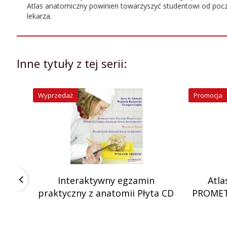
ISBN:
9788378461654
Atlas anatomiczny powinien towarzyszyć studentowi od pocz
lekarza.
Autor:
Pierre Kamina
Redaktor:
Paweł Posłuszny, Marcin Szkolnicki
Inne tytuły z tej serii:
Rok wydania:
2024
Wyprzedaż
Promocja
Numer
1
wydania:
Liczba stron:
384
Szerokość
21
Interaktywny egzamin
Atla
produktu:
praktyczny z anatomii Płyta CD
PROMET
Wysokość
29
produktu: