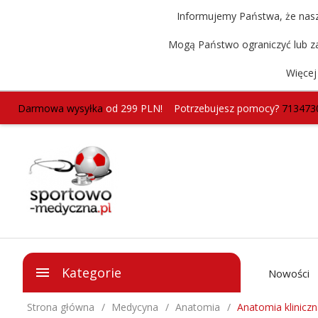
Informujemy Państwa, że nasz 
Mogą Państwo ograniczyć lub za
Więcej
Darmowa wysyłka
od 299 PLN!
Potrzebujesz pomocy?
713473
Kategorie
Nowości
Strona główna
Medycyna
Anatomia
Anatomia klinicz