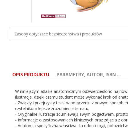
Zasoby dotyczące bezpieczeństwa i produktów
OPIS PRODUKTU
PARAMETRY, AUTOR, ISBN ...
W niniejszym atlasie anatomicznym odzwierciedlono najnow
ilustracje, dzięki czemu student może wykonać krok od anato
- Zwięzły i przejrzysty tekst w połączeniu z nowym sposob
czytelnikom lepsze zrozumienie tematu.
- Oryginalne ilustracje zdumiewają swym bogactwem, prostot
Tytuł:
Anatomia kliniczna Miednica, układ moc
- Informacje o zastosowaniach klinicznych oraz zdjęcia z 
- Anatomia specyficzna właściwa dla odontologii, położnictwa