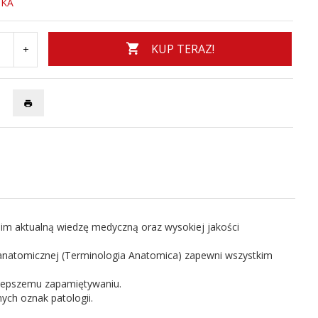
SKA
KUP TERAZ!
im aktualną wiedzę medyczną oraz wysokiej jakości
 anatomicznej (Terminologia Anatomica) zapewni wszystkim
ą lepszemu zapamiętywaniu.
ych oznak patologii.