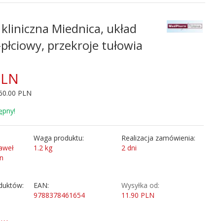
kliniczna Miednica, układ
łciowy, przekroje tułowia
PLN
60.00 PLN
ępny!
Waga produktu:
Realizacja zamówienia:
Paweł
1.2
kg
2 dni
n
duktów:
EAN:
Wysyłka od:
9788378461654
11.90 PLN