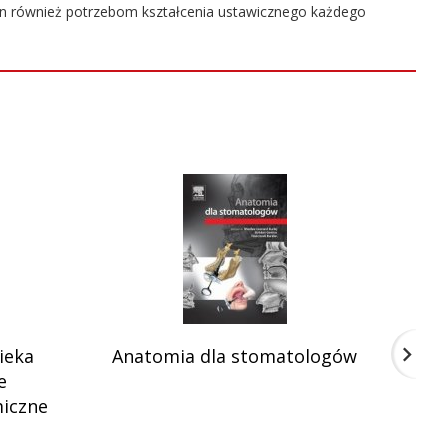
on również potrzebom kształcenia ustawicznego każdego
ieka
Anatomia dla stomatologów
e
iczne