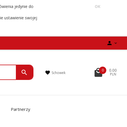
ówienia jedynie do
OK
ie ustawienie swojej
0.00
0
Schowek
PLN
Partnerzy