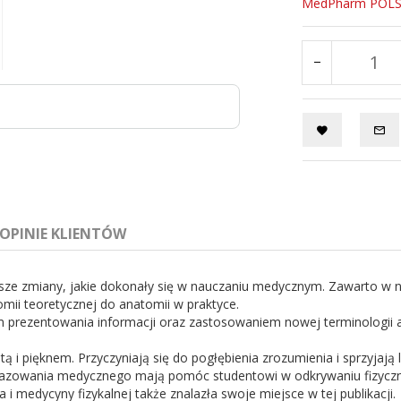
MedPharm POL
OPINIE KLIENTÓW
sze zmiany, jakie dokonały się w nauczaniu medycznym. Zawarto w n
mii teoretycznej do anatomii w praktyce.
em prezentowania informacji oraz zastosowaniem nowej terminologii
ą i pięknem. Przyczyniają się do pogłębienia zrozumienia i sprzyjaj
zowo-płciowy, przekroje tułowia
obrazowania medycznego mają pomóc studentowi w odkrywaniu fizyczn
 i medycyny fizykalnej także znalazła swoje miejsce w tej publikacji.