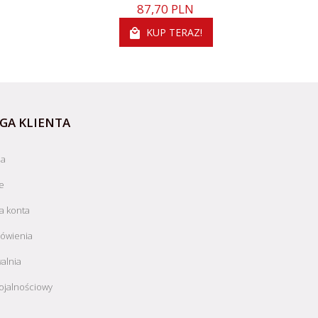
87,
70
PLN
KUP TERAZ!
GA KLIENTA
ja
e
a konta
ówienia
alnia
ojalnościowy