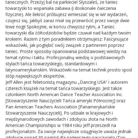
tanecznych. Przeżyj bal na parkiecie! Słyszałeś, że taniec
towarzyski to wspaniała zabawa (i doskonałe ćwiczenia
fizyczne). Ale ilekroć próbujesz wmieszać się w wir wydarzeń,
czujesz się, jakbyś zaraz miał się przewrócić przez swoje dwie
lewe nogi! Spokojnie, w końcu chwycisz rytm, a Taniec
towarzyski dla żółtodziobów będzie czuwał nad każdym twoim
krokiem. Razem z tym poradnikiem otrzymujesz: Fascynujące
wskazówki, jak pogłębić swój związek z partnerem poprzez
taniec. Proste sposoby opanowania podstawowej wiedzy na
temat rytmu i taktu. Profesjonalną wiedzę o podstawowych
stylach tańca towarzyskiego, standardowym i
latynoamerykańskim. Wskazówki na temat technik prosto spod
stóp największych ekspertów.
Jeff Allen jest felietonistą magazynu „Dancing USA“ i autorem
czterech książek na temat tańca towarzyskiego. Jest także
członkiem North American Dance Teacher Association Inc.
[Stowarzyszenie Nauczycieli Tańca ameryki Północnej] oraz
Pan American Teachers Association [Panamerykańskie
Stowarzyszenie Nauczycieli]. Po udziale w krajowych i
międzynarodowych zawodach i zdobyciu złota na North
American Championships w 1984 roku Jeff przeszedł na
profesjonalizm. Za swoje największe osiągnięcie uważa jednak
zdobycie ponad 30 nagród dla najlepszego nauczyciela (Top