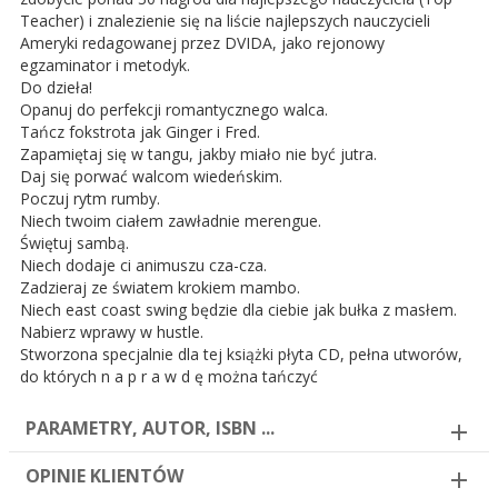
Teacher) i znalezienie się na liście najlepszych nauczycieli
Ameryki redagowanej przez DVIDA, jako rejonowy
egzaminator i metodyk.
Do dzieła!
Opanuj do perfekcji romantycznego walca.
Tańcz fokstrota jak Ginger i Fred.
Zapamiętaj się w tangu, jakby miało nie być jutra.
Daj się porwać walcom wiedeńskim.
Poczuj rytm rumby.
Niech twoim ciałem zawładnie merengue.
Świętuj sambą.
Niech dodaje ci animuszu cza-cza.
Zadzieraj ze światem krokiem mambo.
Niech east coast swing będzie dla ciebie jak bułka z masłem.
Nabierz wprawy w hustle.
Stworzona specjalnie dla tej książki płyta CD, pełna utworów,
do których n a p r a w d ę można tańczyć
PARAMETRY, AUTOR, ISBN ...
OPINIE KLIENTÓW