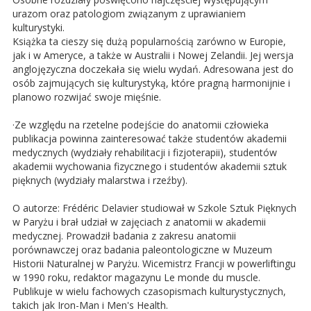
urazom oraz patologiom związanym z uprawianiem
kulturystyki.
Książka ta cieszy się dużą popularnością zarówno w Europie,
jak i w Ameryce, a także w Australii i Nowej Zelandii. Jej wersja
anglojęzyczna doczekała się wielu wydań. Adresowana jest do
osób zajmujących się kulturystyką, które pragną harmonijnie i
planowo rozwijać swoje mięśnie.
·Ze względu na rzetelne podejście do anatomii człowieka
publikacja powinna zainteresować także studentów akademii
medycznych (wydziały rehabilitacji i fizjoterapii), studentów
akademii wychowania fizycznego i studentów akademii sztuk
pięknych (wydziały malarstwa i rzeźby).
O autorze: Frédéric Delavier studiował w Szkole Sztuk Pięknych
w Paryżu i brał udział w zajęciach z anatomii w akademii
medycznej. Prowadził badania z zakresu anatomii
porównawczej oraz badania paleontologiczne w Muzeum
Historii Naturalnej w Paryżu. Wicemistrz Francji w powerliftingu
w 1990 roku, redaktor magazynu Le monde du muscle.
Publikuje w wielu fachowych czasopismach kulturystycznych,
takich jak Iron-Man i Men's Health.