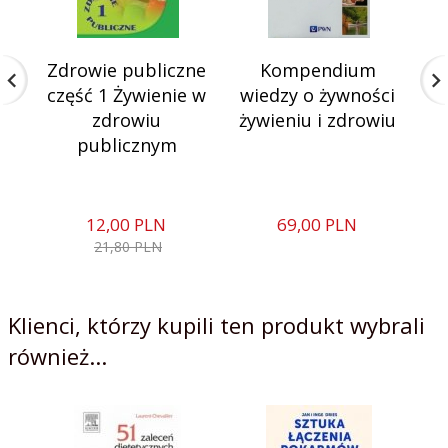
Zdrowie publiczne
Kompendium
część 1 Żywienie w
wiedzy o żywności
c
zdrowiu
żywieniu i zdrowiu
t
publicznym
12,
00
PLN
69,
00
PLN
21,80 PLN
Klienci, którzy kupili ten produkt wybrali
również...