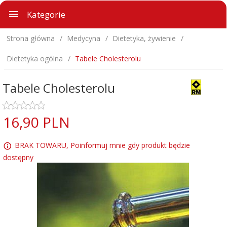
Kategorie
Strona główna
Medycyna
Dietetyka, żywienie
Dietetyka ogólna
Tabele Cholesterolu
Tabele Cholesterolu
16,
90
PLN
BRAK TOWARU, Poinformuj mnie gdy produkt będzie
dostępny