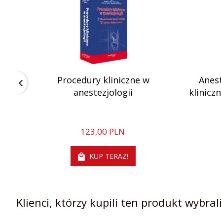
Procedury kliniczne w
Anes
anestezjologii
klinicz
123,
00
PLN
KUP TERAZ!
Klienci, którzy kupili ten produkt wybrali