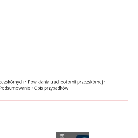
ezskórnych • Powikłania tracheotomii przezskórnej •
 • Podsumowanie • Opis przypadków