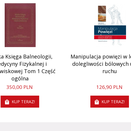
a Księga Balneologii,
Manipulacja powięzi w l
dycyny Fizykalnej i
dolegliwości bólowych
wiskowej Tom 1 Część
ruchu
ogólna
350,
00
PLN
126,
90
PLN
KUP TERAZ!
KUP TERAZ!