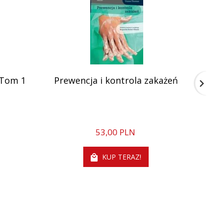
 Tom 1
Prewencja i kontrola zakażeń
At
re
53,
00
PLN
KUP TERAZ!