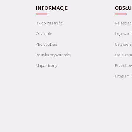
INFORMACJE
OBSŁU
Jak do nas trafić
Rejestrac
O sklepie
Logowani
Pliki cookies
Ustawieni
Polityka prywatności
Moje zam
Mapa strony
Przechow
Program l