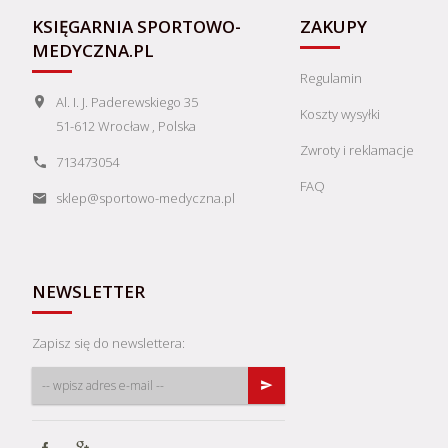
KSIĘGARNIA SPORTOWO-
ZAKUPY
MEDYCZNA.PL
Regulamin
Al. I. J. Paderewskiego 35
Koszty wysyłki
51-612
Wrocław
,
Polska
Zwroty i reklamacje
713473054
FAQ
sklep@sportowo-medyczna.pl
NEWSLETTER
Zapisz się do newslettera: