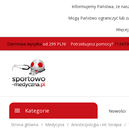
Informujemy Państwa, że nasz 
Mogą Państwo ograniczyć lub za
Więcej
Darmowa wysyłka
od 299 PLN!
Potrzebujesz pomocy?
713473
Kategorie
Nowości
Strona główna
Medycyna
Anestezjologia i int. terapia