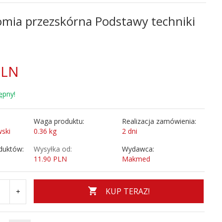
mia przezskórna Podstawy techniki
PLN
ępny!
Waga produktu:
Realizacja zamówienia:
wski
0.36
kg
2 dni
duktów:
Wysyłka od:
Wydawca:
11.90 PLN
Makmed
KUP TERAZ!