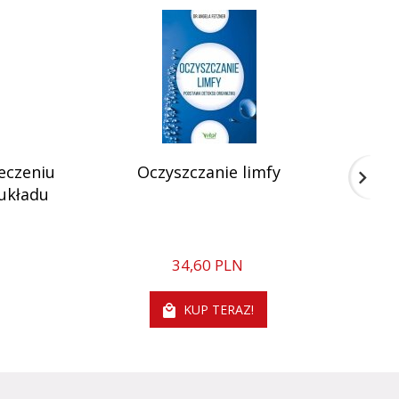
eczeniu
Oczyszczanie limfy
Med
 układu
34,
60
PLN
KUP TERAZ!