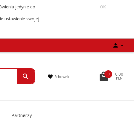
ówienia jedynie do
OK
ie ustawienie swojej
0.00
0
Schowek
PLN
Partnerzy