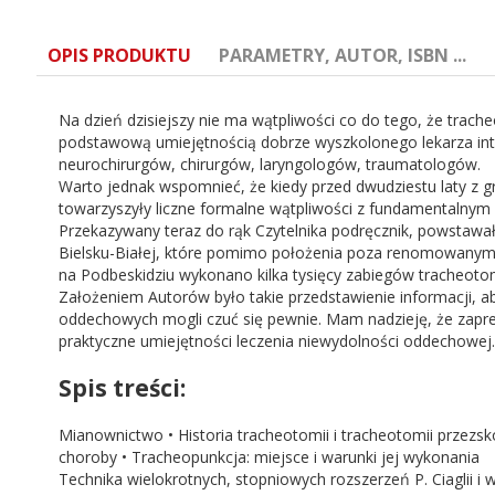
OPIS PRODUKTU
PARAMETRY, AUTOR, ISBN ...
Na dzień dzisiejszy nie ma wątpliwości co do tego, że trac
podstawową umiejętnością dobrze wyszkolonego lekarza inten
neurochirurgów, chirurgów, laryngologów, traumatologów.
Warto jednak wspomnieć, że kiedy przed dwudziestu laty z gr
towarzyszyły liczne formalne wątpliwości z fundamentalnym 
Autor:
Dariusz Maciejewski
Przekazywany teraz do rąk Czytelnika podręcznik, powstawał n
Bielsku-Białej, które pomimo położenia poza renomowanymi 
Wydanie:
1
na Podbeskidziu wykonano kilka tysięcy zabiegów tracheotomii
Założeniem Autorów było takie przedstawienie informacji, a
oddechowych mogli czuć się pewnie. Mam nadzieję, że zapre
Rok wydania:
2019
praktyczne umiejętności leczenia niewydolności oddechowej.
Spis treści:
Format:
145 x 215
Mianownictwo • Historia tracheotomii i tracheotomii przezs
Liczba stron:
145
choroby • Tracheopunkcja: miejsce i warunki jej wykonania
Technika wielokrotnych, stopniowych rozszerzeń P. Ciaglii i w