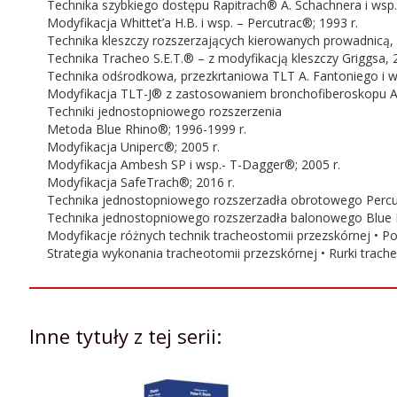
Technika szybkiego dostępu Rapitrach® A. Schachnera i wsp.
Oprawa:
miękka
Modyfikacja Whittet’a H.B. i wsp. – Percutrac®; 1993 r.
Technika kleszczy rozszerzających kierowanych prowadnicą, W
Technika Tracheo S.E.T.® – z modyfikacją kleszczy Griggsa, 2
Technika odśrodkowa, przezkrtaniowa TLT A. Fantoniego i ws
Modyfikacja TLT-J® z zastosowaniem bronchofiberoskopu A. 
Techniki jednostopniowego rozszerzenia
Metoda Blue Rhino®; 1996-1999 r.
Modyfikacja Uniperc®; 2005 r.
Modyfikacja Ambesh SP i wsp.- T-Dagger®; 2005 r.
Modyfikacja SafeTrach®; 2016 r.
Technika jednostopniowego rozszerzadła obrotowego Percutw
Technika jednostopniowego rozszerzadła balonowego Blue Dol
Modyfikacje różnych technik tracheostomii przezskórnej • P
Strategia wykonania tracheotomii przezskórnej • Rurki trac
Inne tytuły z tej serii: