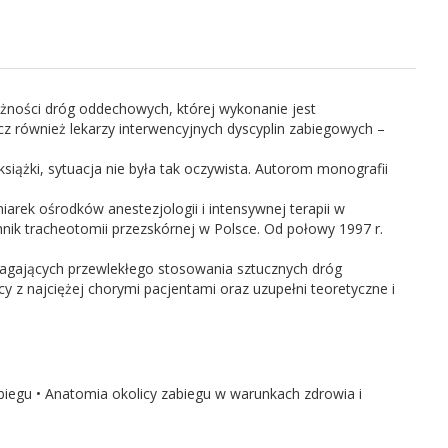
ożności dróg oddechowych, której wykonanie jest
z również lekarzy interwencyjnych dyscyplin zabiegowych –
iążki, sytuacja nie była tak oczywista. Autorom monografii
iarek ośrodków anestezjologii i intensywnej terapii w
ik tracheotomii przezskórnej w Polsce. Od połowy 1997 r.
ymagających przewlekłego stosowania sztucznych dróg
z najciężej chorymi pacjentami oraz uzupełni teoretyczne i
biegu • Anatomia okolicy zabiegu w warunkach zdrowia i