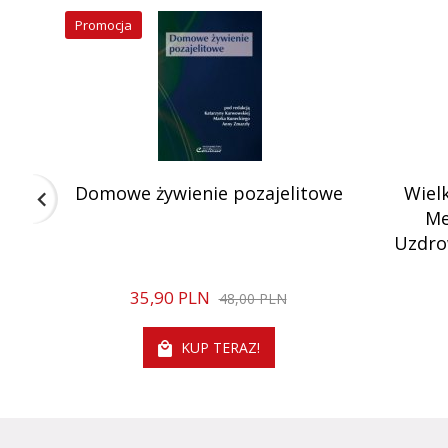
Promocja
Domowe żywienie pozajelitowe
Wielk
Me
Uzdro
35,
90
PLN
48,00 PLN
KUP TERAZ!