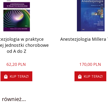
tezjologia w praktyce
Anestezjologia Millera
nej Jednostki chorobowe
od A do Z
62,
20
PLN
170,
00
PLN
KUP TERAZ!
KUP TERAZ!
 również...