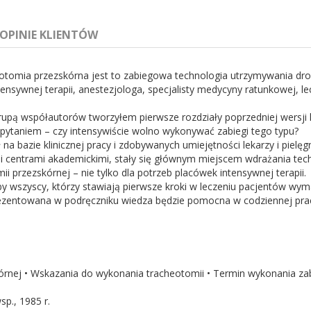
OPINIE KLIENTÓW
heotomia przezskórna jest to zabiegowa technologia utrzymywania dr
sywnej terapii, anestezjologa, specjalisty medycyny ratunkowej, lec
upą współautorów tworzyłem pierwsze rozdziały poprzedniej wersji ks
pytaniem – czy intensywiście wolno wykonywać zabiegi tego typu?
a bazie klinicznej pracy i zdobywanych umiejętności lekarzy i pielęgn
centrami akademickimi, stały się głównym miejscem wdrażania techn
 przezskórnej – nie tylko dla potrzeb placówek intensywnej terapii.
by wszyscy, którzy stawiają pierwsze kroki w leczeniu pacjentów w
zentowana w podręczniku wiedza będzie pomocna w codziennej pracy 
kórnej • Wskazania do wykonania tracheotomii • Termin wykonania za
sp., 1985 r.