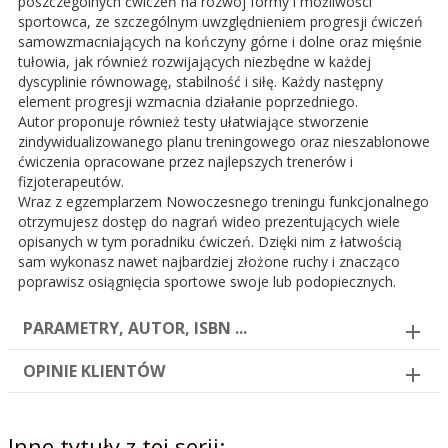
poszczególnych ćwiczeń na rozwój formy i możliwości
sportowca, ze szczególnym uwzględnieniem progresji ćwiczeń
samowzmacniających na kończyny górne i dolne oraz mięśnie
tułowia, jak również rozwijających niezbędne w każdej
dyscyplinie równowagę, stabilność i siłę. Każdy następny
element progresji wzmacnia działanie poprzedniego.
Autor proponuje również testy ułatwiające stworzenie
zindywidualizowanego planu treningowego oraz nieszablonowe
ćwiczenia opracowane przez najlepszych trenerów i
fizjoterapeutów.
Wraz z egzemplarzem Nowoczesnego treningu funkcjonalnego
otrzymujesz dostęp do nagrań wideo prezentujących wiele
opisanych w tym poradniku ćwiczeń. Dzięki nim z łatwością
sam wykonasz nawet najbardziej złożone ruchy i znacząco
poprawisz osiągnięcia sportowe swoje lub podopiecznych.
PARAMETRY, AUTOR, ISBN ...
OPINIE KLIENTÓW
Inne tytuły z tej serii: