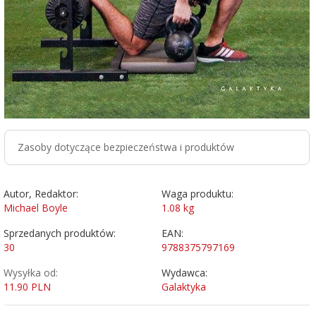
Zasoby dotyczące bezpieczeństwa i produktów
Autor, Redaktor:
Waga produktu:
Michael Boyle
1.08
kg
Sprzedanych produktów:
EAN:
30
9788375797169
Wysyłka od:
Wydawca:
11.90 PLN
Galaktyka