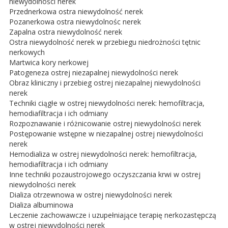
niewydolności nerek
Przednerkowa ostra niewydolność nerek
Pozanerkowa ostra niewydolnośc nerek
Zapalna ostra niewydolność nerek
Ostra niewydolność nerek w przebiegu niedrożności tętnic
nerkowych
Martwica kory nerkowej
Patogeneza ostrej niezapalnej niewydolności nerek
Obraz kliniczny i przebieg ostrej niezapalnej niewydolności
nerek
Techniki ciągłe w ostrej niewydolności nerek: hemofiltracja,
hemodiafiltracja i ich odmiany
Rozpoznawanie i różnicowanie ostrej niewydolności nerek
Postępowanie wstępne w niezapalnej ostrej niewydolności
nerek
Hemodializa w ostrej niewydolności nerek: hemofiltracja,
hemodiafiltracja i ich odmiany
Inne techniki pozaustrojowego oczyszczania krwi w ostrej
niewydolności nerek
Dializa otrzewnowa w ostrej niewydolności nerek
Dializa albuminowa
Leczenie zachowawcze i uzupełniające terapię nerkozastępczą
w ostrej niewydolności nerek