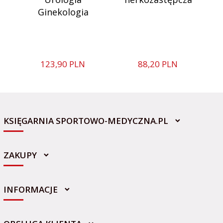
Ginekologia
t
123,
90
PLN
88,
20
PLN
KSIĘGARNIA SPORTOWO-MEDYCZNA.PL
ZAKUPY
INFORMACJE
sklep@sportowo-medyczna.pl