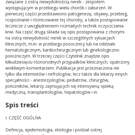
związane z ostrą niewydolnością nerek - zespołem
występującym w przebiegu wielu chorób i zaburzeń. W
pierwszej części przedstawiono patogenezę, objawy, przebieg,
rozpoznanie i różnicowanie tej choroby, a także postępowanie
lecznicze z uwzględnieniem rozmaitych technik oczyszczania
krwi. Na część drugą składa się opis postępowania z chorymi
na ostrą niewydolność nerek w szczególnych sytuacjach
klinicznych, m.in. w przebiegu posocznicy lub na oddziale
hematologicznym, kardiochirurgicznym lub ginekologiczno-
położniczym. W trzeciej części Czytelnik znajdzie opis
kilkudziesięciu różnorodnych przypadków klinicznych, opatrzony
wnikliwym komentarzem. Publikacja jest przeznaczona nie
tylko dla internistów i nefrologów, lecz także dla lekarzy innych
specjalności - anestezjologów, pediatrów, chirurgów,
położników, lekarzy zajmujących się intensywną opieką
medyczną, transplantologów, hepatologów i in.
Spis treści
I. CZĘŚĆ OGÓLNA
Definicja, epidemiologia, etiologia i podział ostrej