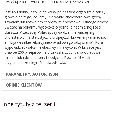
UWAŻAJ Z KTÓRYM CHOLESTEROLEM TRZYMASZ!
Jest zły i dobry, a to ile go krąży po naszym organizmie zależy
głównie od tego, co jemy. Złe wyniki cholesterolowe grożą
zawałem lub rozwojem choroby miażdżycowej. Dlatego należy
uważać na pokarmy wysokokaloryczne, o nadmiernej ilości
tłuszczu. Przeciętny Polak spożywa dziennie więcej mg
cholesterolu niż statystyczny uropejczyk lub Amerykanin (choć
ani biją wszelkie rekordy nieprawidlowego odżywiania). Pora
wypowidzieć walkę niewłaściwym nawykom. W książce jest
prawoe 200 przepisów na przekąski, zupy, dania obiadowe
mięsne lub rybne, desery i słodycze. Pysznośći! A jak
przyjemnie, że niegroźne dla zdrowia.
PARAMETRY, AUTOR, ISBN ...
OPINIE KLIENTÓW
Inne tytuły z tej serii: