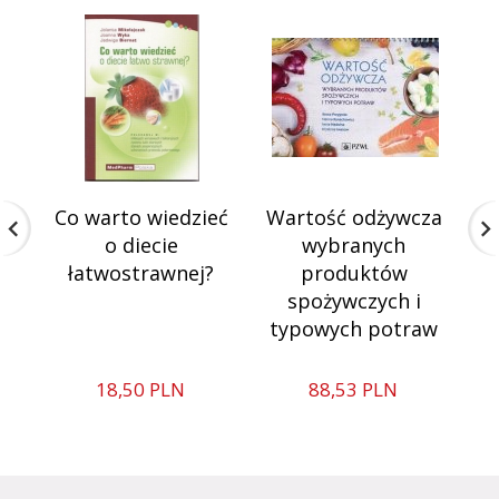
Co warto wiedzieć
Wartość odżywcza
o diecie
wybranych
łatwostrawnej?
produktów
n
spożywczych i
o
typowych potraw
18,
50
PLN
88,
53
PLN