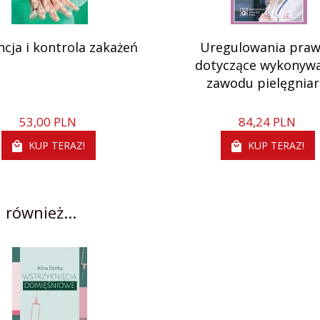
cja i kontrola zakażeń
Uregulowania pra
dotyczące wykonyw
zawodu pielęgniar
53,
00
PLN
84,
24
PLN
KUP TERAZ!
KUP TERAZ!
 również...