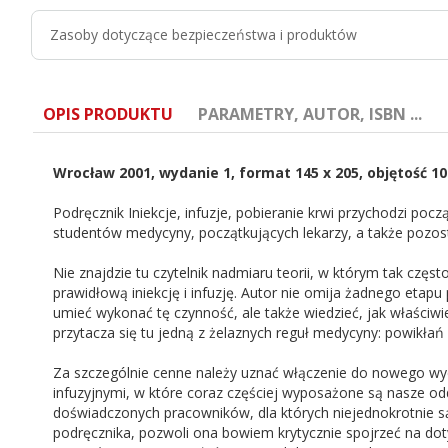
Zasoby dotyczące bezpieczeństwa i produktów
OPIS PRODUKTU
PARAMETRY, AUTOR, ISBN ...
Wrocław 2001, wydanie 1, format 145 x 205, objętość 10
Podręcznik Iniekcje, infuzje, pobieranie krwi przychodzi po
studentów medycyny, początkujących lekarzy, a także pozos
ISBN:
978-83-87944-86-5
Nie znajdzie tu czytelnik nadmiaru teorii, w którym tak częs
prawidłową iniekcję i infuzję. Autor nie omija żadnego etapu
Autor:
N. Hildebrand
umieć wykonać tę czynność, ale także wiedzieć, jak właściwie
przytacza się tu jedną z żelaznych reguł medycyny: powikłań n
Redaktor:
I. Kresak
Za szczególnie cenne należy uznać włączenie do nowego wy
infuzyjnymi, w które coraz częściej wyposażone są nasze odd
doświadczonych pracowników, dla których niejednokrotnie s
podręcznika, pozwoli ona bowiem krytycznie spojrzeć na d