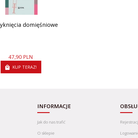
yknięcia domięśniowe
47,
90
PLN
KUP TERAZ!
INFORMACJE
OBSŁU
Jak do nas trafić
Rejestrac
O sklepie
Logowani