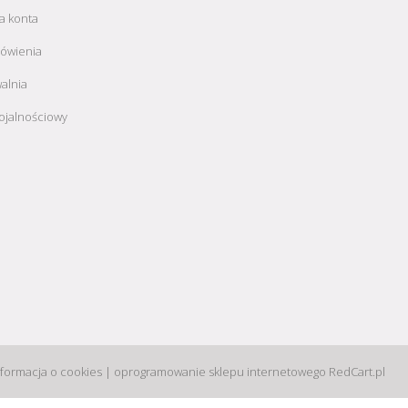
a konta
ówienia
alnia
ojalnościowy
nformacja o cookies
|
oprogramowanie sklepu internetowego
RedCart.pl