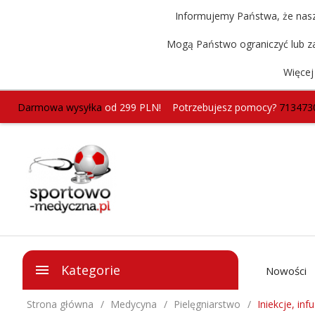
Informujemy Państwa, że nasz 
Mogą Państwo ograniczyć lub za
Więcej
Darmowa wysyłka
od 299 PLN!
Potrzebujesz pomocy?
713473
Kategorie
Nowości
Strona główna
Medycyna
Pielęgniarstwo
Iniekcje, inf