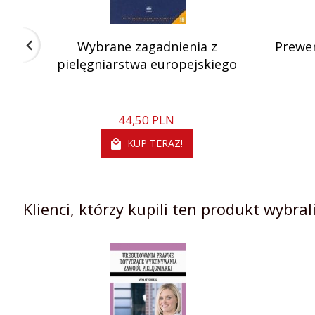
Wybrane zagadnienia z
Prewen
pielęgniarstwa europejskiego
44,
50
PLN
KUP TERAZ!
Klienci, którzy kupili ten produkt wybrali