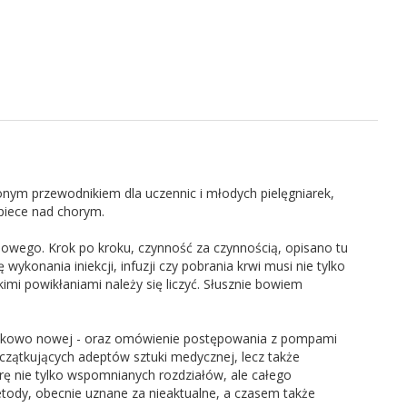
ionym przewodnikiem dla uczennic i młodych pielęgniarek,
piece nad chorym.
achowego. Krok po kroku, czynność za czynnością, opisano tu
ykonania iniekcji, infuzji czy pobrania krwi musi nie tylko
imi powikłaniami należy się liczyć. Słusznie bowiem
sunkowo nowej - oraz omówienie postępowania z pompami
oczątkujących adeptów sztuki medycznej, lecz także
ę nie tylko wspomnianych rozdziałów, ale całego
ody, obecnie uznane za nieaktualne, a czasem także