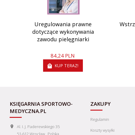
Uregulowania prawne
Wstrz
dotyczące wykonywania
zawodu pielęgniarki
84,
24
PLN
KUP TERAZ!
KSIĘGARNIA SPORTOWO-
ZAKUPY
MEDYCZNA.PL
Regulamin
Al. I. J. Paderewskiego 35
Koszty wysyłki
51-612
Wrocław
,
Polska