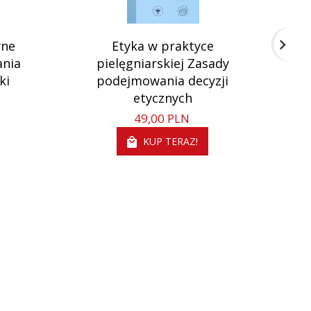
wne
Etyka w praktyce
Pi
ania
pielęgniarskiej Zasady
ki
podejmowania decyzji
etycznych
49,
00
PLN
KUP TERAZ!