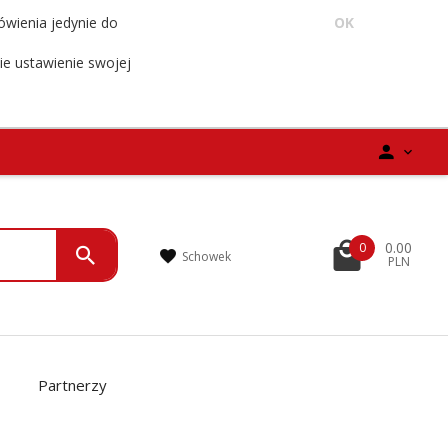
ówienia jedynie do
OK
ie ustawienie swojej
0.00
0
Schowek
PLN
Partnerzy