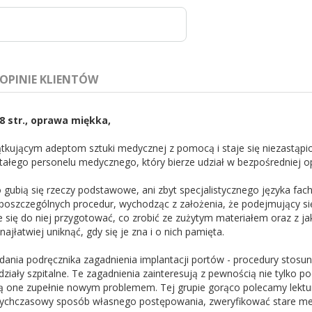
OPINIE KLIENTÓW
8 str., oprawa miękka,
czątkującym adeptom sztuki medycznej z pomocą i staje się niezastąp
tałego personelu medycznego, który bierze udział w bezpośredniej o
to gubią się rzeczy podstawowe, ani zbyt specjalistycznego języka f
 poszczególnych procedur, wychodząc z założenia, że podejmujący się w
 się do niej przygotować, co zrobić ze zużytym materiałem oraz z jak
ajłatwiej uniknąć, gdy się je zna i o nich pamięta.
dania podręcznika zagadnienia implantacji portów - procedury sto
ziały szpitalne. Te zagadnienia zainteresują z pewnością nie tylko p
ą one zupełnie nowym problemem. Tej grupie gorąco polecamy lektur
otychczasowy sposób własnego postępowania, zweryfikować stare met