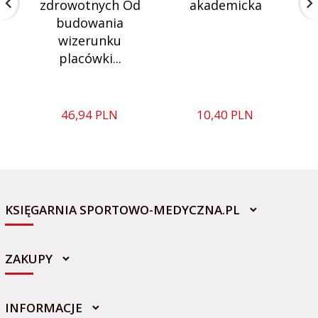
zdrowotnych Od
akademicka
budowania
wizerunku
m
placówki...
46,
94
PLN
10,
40
PLN
KSIĘGARNIA SPORTOWO-MEDYCZNA.PL
ZAKUPY
INFORMACJE
sklep@sportowo-medyczna.pl