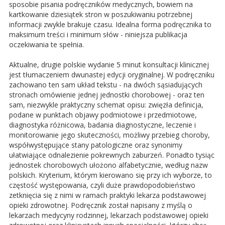
sposobie pisania podręczników medycznych, bowiem na
kartkowanie dziesiątek stron w poszukiwaniu potrzebnej
informacji zwykle brakuje czasu. Idealna forma podręcznika to
maksimum treści i minimum słów - niniejsza publikacja
oczekiwania te spełnia.
Aktualne, drugie polskie wydanie 5 minut konsultacji klinicznej
jest tłumaczeniem dwunastej edycji oryginalnej. W podręczniku
zachowano ten sam układ tekstu - na dwóch sąsiadujących
stronach omówienie jednej jednostki chorobowej - oraz ten
sam, niezwykle praktyczny schemat opisu: zwięzła definicja,
podane w punktach objawy podmiotowe i przedmiotowe,
diagnostyka różnicowa, badania diagnostyczne, leczenie i
monitorowanie jego skuteczności, możliwy przebieg choroby,
współwystępujące stany patologiczne oraz synonimy
ułatwiające odnalezienie pokrewnych zaburzeń. Ponadto tysiąc
jednostek chorobowych ułożono alfabetycznie, według nazw
polskich. Kryterium, którym kierowano się przy ich wyborze, to
częstość występowania, czyli duże prawdopodobieństwo
zetknięcia się z nimi w ramach praktyki lekarza podstawowej
opieki zdrowotnej. Podręcznik został napisany z myślą o
lekarzach medycyny rodzinnej, lekarzach podstawowej opieki