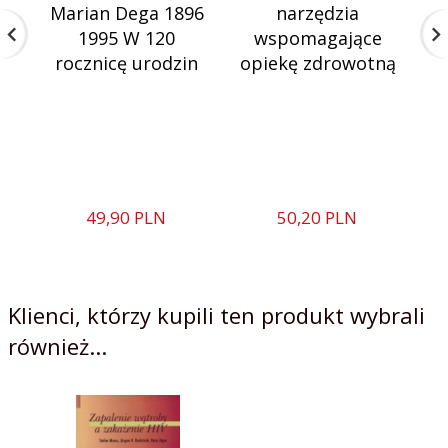
Marian Dega 1896
narzędzia
1995 W 120
wspomagające
D
rocznicę urodzin
opiekę zdrowotną
49,
90
PLN
50,
20
PLN
Klienci, którzy kupili ten produkt wybrali
również...