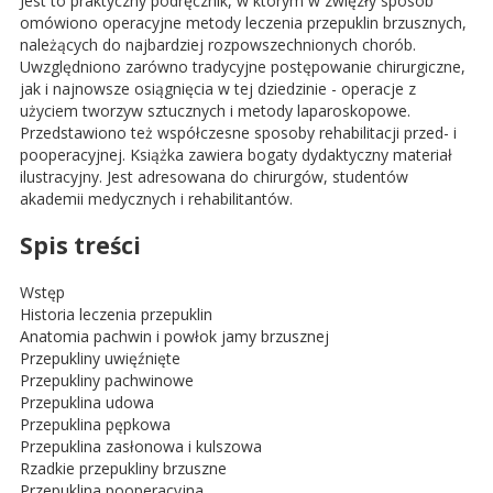
Jest to praktyczny podręcznik, w którym w zwięzły sposób
omówiono operacyjne metody leczenia przepuklin brzusznych,
należących do najbardziej rozpowszechnionych chorób.
Uwzględniono zarówno tradycyjne postępowanie chirurgiczne,
jak i najnowsze osiągnięcia w tej dziedzinie - operacje z
użyciem tworzyw sztucznych i metody laparoskopowe.
Przedstawiono też współczesne sposoby rehabilitacji przed- i
pooperacyjnej. Książka zawiera bogaty dydaktyczny materiał
ilustracyjny. Jest adresowana do chirurgów, studentów
akademii medycznych i rehabilitantów.
Spis treści
Wstęp
Historia leczenia przepuklin
Anatomia pachwin i powłok jamy brzusznej
Przepukliny uwięźnięte
Przepukliny pachwinowe
Przepuklina udowa
Przepuklina pępkowa
Przepuklina zasłonowa i kulszowa
Rzadkie przepukliny brzuszne
Przepuklina pooperacyjna