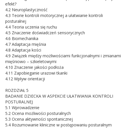
efekt?
4.2 Neuroplastyczność
4.3 Teorie kontroli motorycznej a ułatwianie kontroli
posturalnej
4.4 Teoria uczenia się ruchu
4.5 Znaczenie doświadczeń sensorycznych
4.6 Biomechanika
4.7 Adaptacja mięśnia
4.8 Adaptacja kości
4.9 Związek między możliwościami funkcjonalnymi i zmianami
mięśniowo – szkieletowymi
4.10 Znaczenie jakości podłoża
4.11 Zapobieganie urazowi tkanki
4.12 Wpływ orientacji
ROZDZIAŁ 5
BADANIE DZIECKA W ASPEKCIE UŁATWIANIA KONTROLI
POSTURALNEJ
5.1 Wprowadzenie
5.2 Ocena możliwości posturalnych
5.3 Ocena aktywności spontanicznej
5.4 Rozumowanie kliniczne w postępowaniu posturalnym