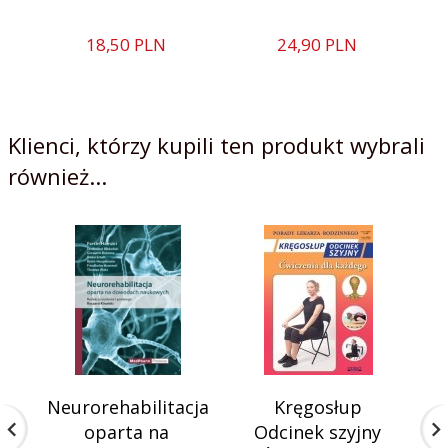
18,
50
PLN
24,
90
PLN
Klienci, którzy kupili ten produkt wybrali
również...
Neurorehabilitacja
Kręgosłup
oparta na
Odcinek szyjny
M