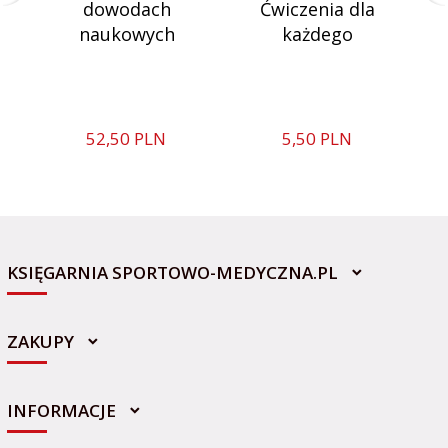
dowodach
Ćwiczenia dla
naukowych
każdego
u
52,
50
PLN
5,
50
PLN
KSIĘGARNIA SPORTOWO-MEDYCZNA.PL
ZAKUPY
INFORMACJE
sklep@sportowo-medyczna.pl