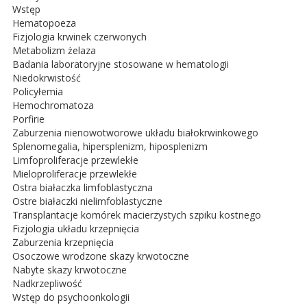
Wstęp
Hematopoeza
Fizjologia krwinek czerwonych
Metabolizm żelaza
Badania laboratoryjne stosowane w hematologii
Niedokrwistość
Policyłemia
Hemochromatoza
Porfirie
Zaburzenia nienowotworowe układu białokrwinkowego
Splenomegalia, hipersplenizm, hiposplenizm
Limfoproliferacje przewlekłe
Mieloproliferacje przewlekłe
Ostra białaczka limfoblastyczna
Ostre białaczki nielimfoblastyczne
Transplantacje komórek macierzystych szpiku kostnego
Fizjologia układu krzepnięcia
Zaburzenia krzepnięcia
Osoczowe wrodzone skazy krwotoczne
Nabyte skazy krwotoczne
Nadkrzepliwość
Wstęp do psychoonkologii