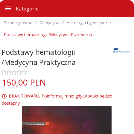
Kategorie
Strona główna
Medycyna
Histologia i genetyka
Podstawy hematologii /Medycyna Praktyczna
Podstawy hematologii
/Medycyna Praktyczna
150,
00
PLN
BRAK TOWARU, Poinformuj mnie gdy produkt będzie
dostępny