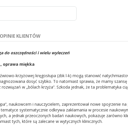
OPINIE KLIENTÓW
a do oszczędności i wielu wyleczeń
r., oprawa miękka
dźwiowo-krzyżowej kręgosłupa (zbk l-k) mogą stanowić natychmiast
agnozowana dosyć szybko. To natomiast sprawia, że mamy szansę z
rozwiązań w „bólach krzyża”. Szkoda jednak, że ta problematyka cią
upa”, naukowcem i nauczycielem, zaprezentował nowe spojrzenie na 
a tematyce systematycznie odkrywa zakłamania w procesie naukowym
otnych, a jednak przeoczonych badań naukowych, pokazuje zarówno kli
iast tych, które są zalecane w wytycznych klinicznych.