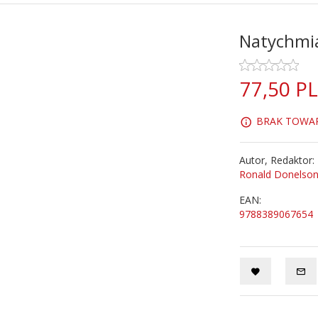
Natychmia
77,
50
P
BRAK TOWARU
Autor, Redaktor:
Ronald Donelson
EAN:
9788389067654