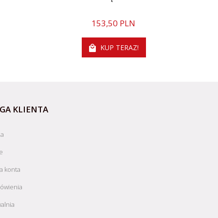
153,
50
PLN
KUP TERAZ!
GA KLIENTA
ja
e
a konta
ówienia
alnia