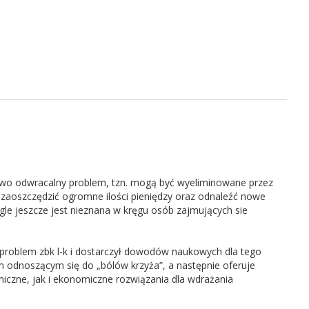
owo odwracalny problem, tzn. mogą być wyeliminowane przez
aoszczędzić ogromne ilości pieniędzy oraz odnaleźć nowe
gle jeszcze jest nieznana w kręgu osób zajmujących sie
problem zbk l-k i dostarczył dowodów naukowych dla tego
 odnoszącym się do „bólów krzyża”, a następnie oferuje
niczne, jak i ekonomiczne rozwiązania dla wdrażania