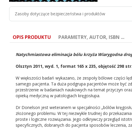
Zasoby dotyczące bezpieczeństwa i produktów
OPIS PRODUKTU
PARAMETRY, AUTOR, ISBN ...
Natychmiastowa eliminacja bólu krzyża Wiarygodna drog
Olsztyn 2011, wyd. 1, format 165 x 235, objętość 298 st
W większości badań wykazano, że zespoły bólowe części lę
ISBN:
978-83-89067-65-4
samego pacjenta. Ta duża podgrupa pacjentów może być zdi
przestrzenie w badaniach naukowych na temat przyczyn oraz 
Autor:
Ronald Donelson
opieką medyczną w patologiach kręgosłupa.
Dr Donelson jest weteranem w specjalności „bólów kręgosł
złożonego problemu. W tej niezwykle trudnej do przekazani
proste i logiczne rozwiązania. Jego odkrywczy przegląd ist
specyficznych, dobranych do pacjenta sposobów leczenia, zam