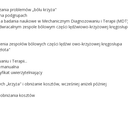
ązania problemów „bólu krzyża"
o na podgrupach
a" a badania naukowe w Mechanicznym Diagnozowaniu i Terapii (MDT
odwracalnym zespole bólowym części lędźwiowo-krzyżowej kręgosłup
eczenia zespołów bólowych części lędźwi owo-krzyżowej kręgosłupa
złota"
u i Terapii...
a manualna
fikat uwierzytelniający
 „krzyża" i obniżanie kosztów, wcześniej aniżeli później
i obniżania kosztów