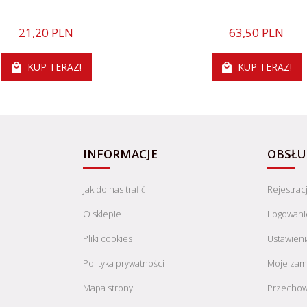
21,
20
PLN
63,
50
PLN
KUP TERAZ!
KUP TERAZ!
INFORMACJE
OBSŁU
Jak do nas trafić
Rejestrac
O sklepie
Logowani
Pliki cookies
Ustawieni
Polityka prywatności
Moje zam
Mapa strony
Przechow