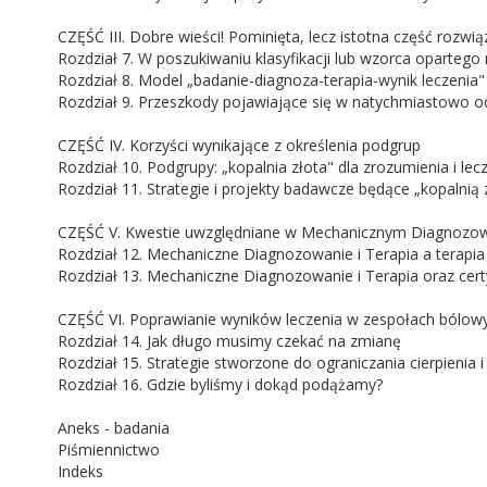
CZĘŚĆ III. Dobre wieści! Pominięta, lecz istotna część rozwi
Rozdział 7. W poszukiwaniu klasyfikacji lub wzorca oparteg
Rozdział 8. Model „badanie-diagnoza-terapia-wynik leczeni
Rozdział 9. Przeszkody pojawiające się w natychmiastowo 
CZĘŚĆ IV. Korzyści wynikające z określenia podgrup
Rozdział 10. Podgrupy: „kopalnia złota" dla zrozumienia i l
Rozdział 11. Strategie i projekty badawcze będące „kopalnią 
CZĘŚĆ V. Kwestie uwzględniane w Mechanicznym Diagnozowani
Rozdział 12. Mechaniczne Diagnozowanie i Terapia a terapi
Rozdział 13. Mechaniczne Diagnozowanie i Terapia oraz certy
CZĘŚĆ VI. Poprawianie wyników leczenia w zespołach bólowych
Rozdział 14. Jak długo musimy czekać na zmianę
Rozdział 15. Strategie stworzone do ograniczania cierpienia 
Rozdział 16. Gdzie byliśmy i dokąd podążamy?
Aneks - badania
Piśmiennictwo
Indeks