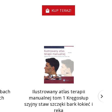
KUP TERAZ!
obach
Ilustrowany atlas terapii
Ter
ch
manualnej tom 1 Kręgosłup
Sk
szyjny staw szczęki bark łokieć i
ręka