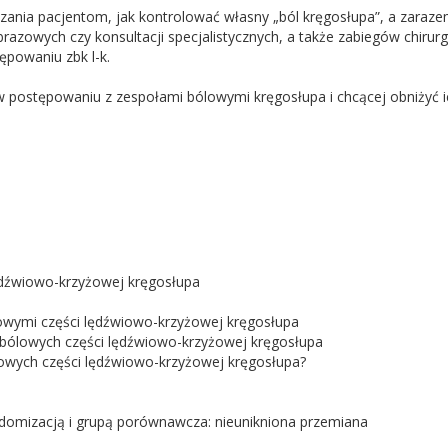
zania pacjentom, jak kontrolować własny „ból kręgosłupa”, a zaraz
razowych czy konsultacji specjalistycznych, a także zabiegów chirurg
powaniu zbk l-k.
w postępowaniu z zespołami bólowymi kręgosłupa i chcącej obniżyć ic
ędźwiowo-krzyżowej kręgosłupa
lowymi części lędźwiowo-krzyżowej kręgosłupa
 bólowych części lędźwiowo-krzyżowej kręgosłupa
ólowych części lędźwiowo-krzyżowej kręgosłupa?
randomizacją i grupą porównawcza: nieunikniona przemiana