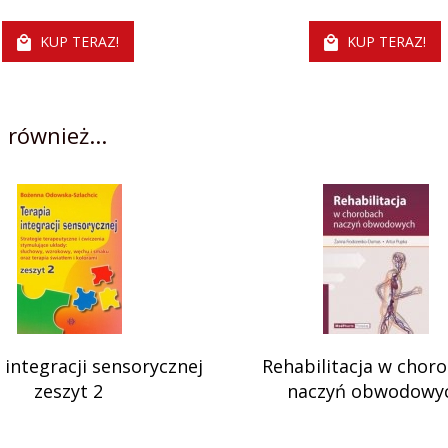
KUP TERAZ!
KUP TERAZ!
 również...
 integracji sensorycznej
Rehabilitacja w chor
zeszyt 2
naczyń obwodowy