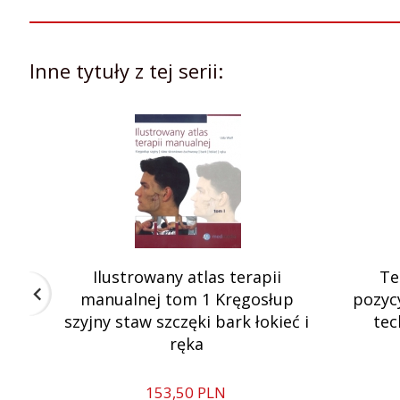
Inne tytuły z tej serii:
Ilustrowany atlas terapii
Te
manualnej tom 1 Kręgosłup
pozyc
szyjny staw szczęki bark łokieć i
tec
ręka
153,
50
PLN