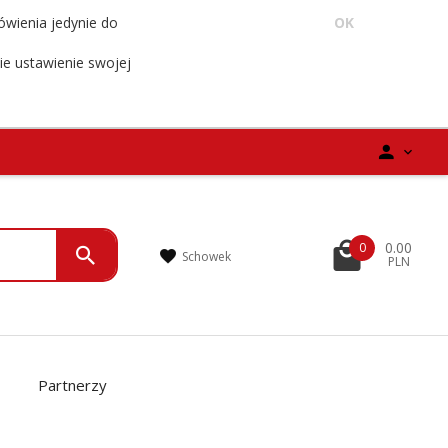
ówienia jedynie do
OK
ie ustawienie swojej
0.00
0
Schowek
PLN
Partnerzy