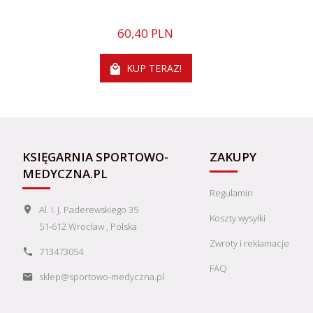
60,
40
PLN
KUP TERAZ!
KSIĘGARNIA SPORTOWO-
ZAKUPY
MEDYCZNA.PL
Regulamin
Al. I. J. Paderewskiego 35
Koszty wysyłki
51-612
Wrocław
,
Polska
Zwroty i reklamacje
713473054
FAQ
sklep@sportowo-medyczna.pl