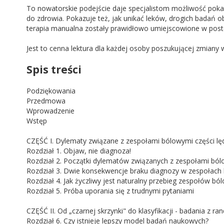
To nowatorskie podejście daje specjalistom możliwość poka
do zdrowia. Pokazuje też, jak unikać leków, drogich badań ob
terapia manualna zostały prawidłowo umiejscowione w postę
Jest to cenna lektura dla każdej osoby poszukującej zmiany 
Spis treści
Podziękowania
Przedmowa
Wprowadzenie
Wstęp
CZĘŚĆ I. Dylematy związane z zespołami bólowymi części l
Rozdział 1. Objaw, nie diagnoza!
Rozdział 2. Początki dylematów związanych z zespołami bó
Rozdział 3. Dwie konsekwencje braku diagnozy w zespołach
Rozdział 4. Jak życzliwy jest naturalny przebieg zespołów b
Rozdział 5. Próba uporania się z trudnymi pytaniami
CZĘŚĆ II. Od „czarnej skrzynki" do klasyfikacji - badania z 
Rozdział 6. Czy istnieje lepszy model badań naukowych?