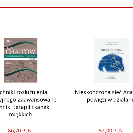
chniki rozluźnienia
Nieskończona sieć An
yjnego Zaawansowane
powięzi w działan
hniki terapii tkanek
miękkich
86,
70
PLN
51,
00
PLN