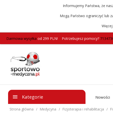
Informujemy Państwa, że nasz 
Mogą Państwo ograniczyć lub za
Więcej
Darmowa wysyłka
od 299 PLN!
Potrzebujesz pomocy?
713473
Kategorie
Nowości
Strona główna
Medycyna
Fizjoterapia i rehabilitacja
F