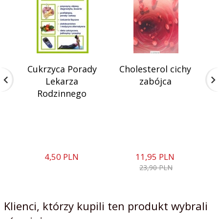
Cukrzyca Porady
Cholesterol cichy
B
Lekarza
zabójca
Rodzinnego
4,
50
PLN
11,
95
PLN
23,90 PLN
Klienci, którzy kupili ten produkt wybrali