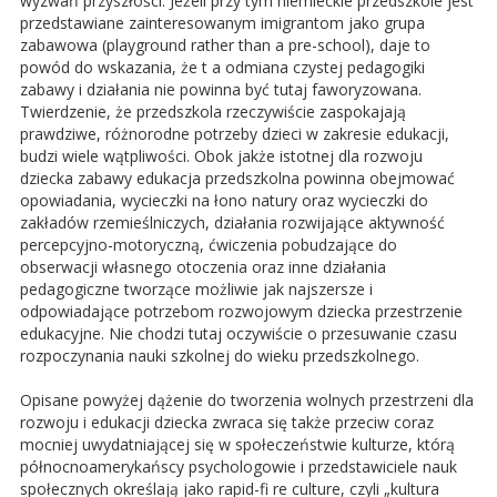
wyzwań przyszłości. Jeżeli przy tym niemieckie przedszkole jest
przedstawiane zainteresowanym imigrantom jako grupa
zabawowa (playground rather than a pre-school), daje to
powód do wskazania, że t a odmiana czystej pedagogiki
zabawy i działania nie powinna być tutaj faworyzowana.
Twierdzenie, że przedszkola rzeczywiście zaspokajają
prawdziwe, różnorodne potrzeby dzieci w zakresie edukacji,
budzi wiele wątpliwości. Obok jakże istotnej dla rozwoju
dziecka zabawy edukacja przedszkolna powinna obejmować
opowiadania, wycieczki na łono natury oraz wycieczki do
zakładów rzemieślniczych, działania rozwijające aktywność
percepcyjno-motoryczną, ćwiczenia pobudzające do
obserwacji własnego otoczenia oraz inne działania
pedagogiczne tworzące możliwie jak najszersze i
odpowiadające potrzebom rozwojowym dziecka przestrzenie
edukacyjne. Nie chodzi tutaj oczywiście o przesuwanie czasu
rozpoczynania nauki szkolnej do wieku przedszkolnego.
Opisane powyżej dążenie do tworzenia wolnych przestrzeni dla
rozwoju i edukacji dziecka zwraca się także przeciw coraz
mocniej uwydatniającej się w społeczeństwie kulturze, którą
północnoamerykańscy psychologowie i przedstawiciele nauk
społecznych określają jako rapid-fi re culture, czyli „kultura