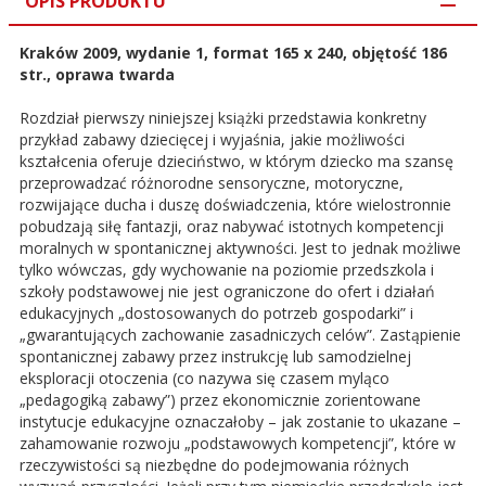
OPIS PRODUKTU
Kraków 2009, wydanie 1, format 165 x 240, objętość 186
str., oprawa twarda
Rozdział pierwszy niniejszej książki przedstawia konkretny
przykład zabawy dziecięcej i wyjaśnia, jakie możliwości
kształcenia oferuje dzieciństwo, w którym dziecko ma szansę
przeprowadzać różnorodne sensoryczne, motoryczne,
rozwijające ducha i duszę doświadczenia, które wielostronnie
pobudzają siłę fantazji, oraz nabywać istotnych kompetencji
moralnych w spontanicznej aktywności. Jest to jednak możliwe
tylko wówczas, gdy wychowanie na poziomie przedszkola i
szkoły podstawowej nie jest ograniczone do ofert i działań
edukacyjnych „dostosowanych do potrzeb gospodarki” i
„gwarantujących zachowanie zasadniczych celów”. Zastąpienie
spontanicznej zabawy przez instrukcję lub samodzielnej
eksploracji otoczenia (co nazywa się czasem myląco
„pedagogiką zabawy”) przez ekonomicznie zorientowane
instytucje edukacyjne oznaczałoby – jak zostanie to ukazane –
zahamowanie rozwoju „podstawowych kompetencji”, które w
rzeczywistości są niezbędne do podejmowania różnych