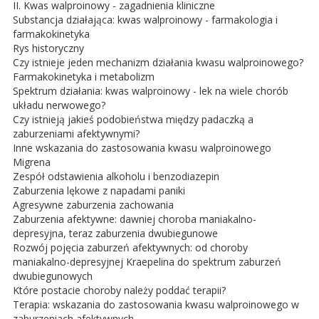
II. Kwas walproinowy - zagadnienia kliniczne
Substancja działająca: kwas walproinowy - farmakologia i
farmakokinetyka
Rys historyczny
Czy istnieje jeden mechanizm działania kwasu walproinowego?
Farmakokinetyka i metabolizm
Spektrum działania: kwas walproinowy - lek na wiele chorób
układu nerwowego?
Czy istnieją jakieś podobieństwa między padaczką a
zaburzeniami afektywnymi?
Inne wskazania do zastosowania kwasu walproinowego
Migrena
Zespół odstawienia alkoholu i benzodiazepin
Zaburzenia lękowe z napadami paniki
Agresywne zaburzenia zachowania
Zaburzenia afektywne: dawniej choroba maniakalno-
depresyjna, teraz zaburzenia dwubiegunowe
Rozwój pojęcia zaburzeń afektywnych: od choroby
maniakalno-depresyjnej Kraepelina do spektrum zaburzeń
dwubiegunowych
Które postacie choroby należy poddać terapii?
Terapia: wskazania do zastosowania kwasu walproinowego w
zaburzeniach afektywnych