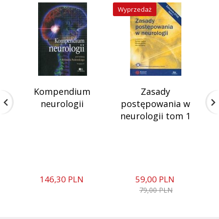
Wyprzedaż
Kompendium
Zasady
P
neurologii
postępowania w
neurologii tom 1
146,
30
PLN
59,
00
PLN
79,00 PLN