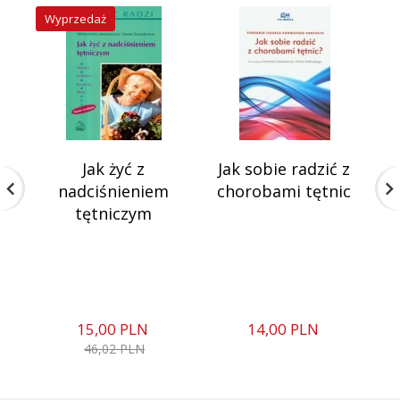
Wyprzedaż
Jak żyć z
Jak sobie radzić z
nadciśnieniem
chorobami tętnic
tętniczym
c
15,
00
PLN
14,
00
PLN
46,02 PLN