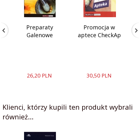
Preparaty
Promocja w
S
Galenowe
aptece CheckAp
i
26,
20
PLN
30,
50
PLN
Klienci, którzy kupili ten produkt wybrali
również...