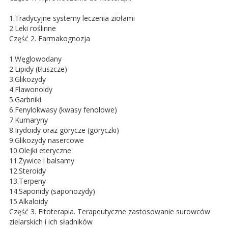
1.Tradycyjne systemy leczenia ziołami
2.Leki roślinne
Część 2. Farmakognozja
1.Węglowodany
2.Lipidy (tłuszcze)
3.Glikozydy
4.Flawonoidy
5.Garbniki
6.Fenylokwasy (kwasy fenolowe)
7.Kumaryny
8.Irydoidy oraz gorycze (goryczki)
9.Glikozydy nasercowe
10.Olejki eteryczne
11.Żywice i balsamy
12.Steroidy
13.Terpeny
14.Saponidy (saponozydy)
15.Alkaloidy
Część 3. Fitoterapia. Terapeutyczne zastosowanie surowców
zielarskich i ich sładników