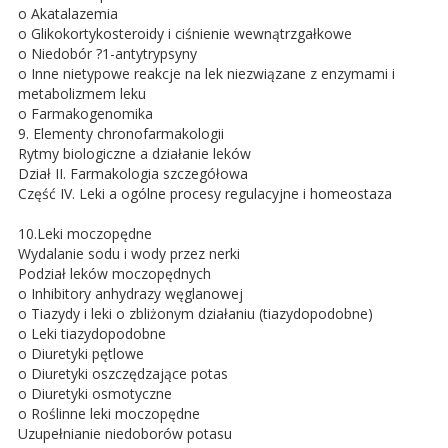
o Akatalazemia
o Glikokortykosteroidy i ciśnienie wewnątrzgałkowe
o Niedobór ?1-antytrypsyny
o Inne nietypowe reakcje na lek niezwiązane z enzymami i
metabolizmem leku
o Farmakogenomika
9. Elementy chronofarmakologii
Rytmy biologiczne a działanie leków
Dział II. Farmakologia szczegółowa
Część IV. Leki a ogólne procesy regulacyjne i homeostaza
10.Leki moczopędne
Wydalanie sodu i wody przez nerki
Podział leków moczopędnych
o Inhibitory anhydrazy węglanowej
o Tiazydy i leki o zbliżonym działaniu (tiazydopodobne)
o Leki tiazydopodobne
o Diuretyki pętlowe
o Diuretyki oszczędzające potas
o Diuretyki osmotyczne
o Roślinne leki moczopędne
Uzupełnianie niedoborów potasu