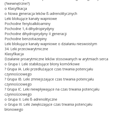
(?wewnętrzne?)
o Klasyfikacja
o Nowa generacja leków ß-adrenolitycznych
Leki blokujące kanały wapniowe
Pochodne fenyloalkiloaminy
Pochodne 1,4-dihydropirydyny
Pochodne dihydropirydyny II generacji
Pochodne benzotiazepiny
Leki blokujące kanały wapniowe o działaniu nieswoistym
34. Leki przeciwarytmiczne
Klasyfikacja
Działanie proarytmiczne leków stosowanych w arytmiach serca
o Grupa I. Leki stabilizujące błony komórkowe
? Grupa IA. Leki przedłużające czas trwania potencjału
czynnościowego
? Grupa IB. Leki zmniejszające czas trwania potencjału
czynnościowego
? Grupa IC. Leki niewpływające na czas trwania potencjału
czynnościowego
o Grupa II. Leki ß-adrenolityczne
o Grupa III. Leki zwiększające czas trwania potencjału
błonowego