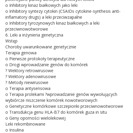
o Inhibitory kinaz białkowych jako leki
o Inhibitory syntezy cytokin (CSAIDs cytokine-synthesis anti-
inflamatory drugs) a leki przeciwzapalne
o Inhibitory tyrozynowych kinaz białkowych a leki
przeciwnowotworowe
6. Leki a inżynieria genetyczna
Wstęp
Choroby uwarunkowane genetycznie
Terapia genowa
o Pierwsze protokoły terapeutyczne
o Drogi wprowadzanie genów do komórek
? Wektory retrowirusowe
? Wektory adenowirusowe
? Metody niewirusowe
o Terapia antysensowa
o Terapia prolekami ?wprowadzanie genów wywołujących
wybiórcze niszczenie komórek nowotworowych
o Genetyczne komórkowe szczepionki przeciwnowotworowe
o Transdukcja genu HLA-B7 do komórek guza in situ
o Geny oporności wielolekowej
Leki rekombinowane
o Insulina