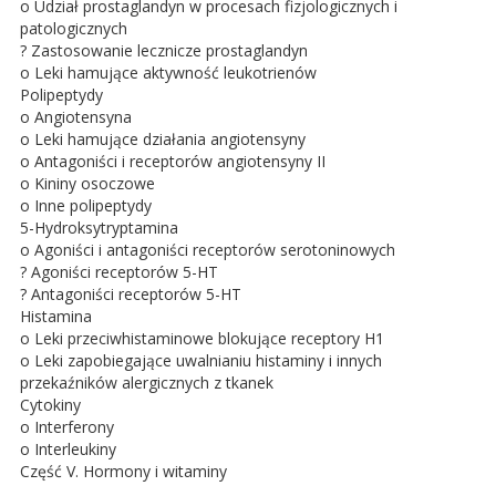
o Udział prostaglandyn w procesach fizjologicznych i
patologicznych
? Zastosowanie lecznicze prostaglandyn
o Leki hamujące aktywność leukotrienów
Polipeptydy
o Angiotensyna
o Leki hamujące działania angiotensyny
o Antagoniści i receptorów angiotensyny II
o Kininy osoczowe
o Inne polipeptydy
5-Hydroksytryptamina
o Agoniści i antagoniści receptorów serotoninowych
? Agoniści receptorów 5-HT
? Antagoniści receptorów 5-HT
Histamina
o Leki przeciwhistaminowe blokujące receptory H1
o Leki zapobiegające uwalnianiu histaminy i innych
przekaźników alergicznych z tkanek
Cytokiny
o Interferony
o Interleukiny
Część V. Hormony i witaminy