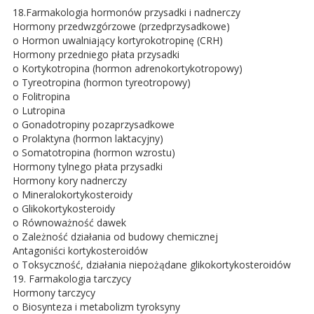
18.Farmakologia hormonów przysadki i nadnerczy
Hormony przedwzgórzowe (przedprzysadkowe)
o Hormon uwalniający kortyrokotropinę (CRH)
Hormony przedniego płata przysadki
o Kortykotropina (hormon adrenokortykotropowy)
o Tyreotropina (hormon tyreotropowy)
o Folitropina
o Lutropina
o Gonadotropiny pozaprzysadkowe
o Prolaktyna (hormon laktacyjny)
o Somatotropina (hormon wzrostu)
Hormony tylnego płata przysadki
Hormony kory nadnerczy
o Mineralokortykosteroidy
o Glikokortykosteroidy
o Równoważność dawek
o Zależność działania od budowy chemicznej
Antagoniści kortykosteroidów
o Toksyczność, działania niepożądane glikokortykosteroidów
19. Farmakologia tarczycy
Hormony tarczycy
o Biosynteza i metabolizm tyroksyny