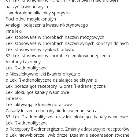
31. Leki stosowane w stanach skurczowych obwodowych
naczyń krwionośnych
Uwodornione alkaloidy sporyszu
Pochodne metyloksnatyn
Analogi i połączenia kwasu nikotynowego
Inne leki
Leki stosowane w chorobach naczyń mózgowych
Leki stosowane w chorobach naczyń żylnych kończyn dolnych
Leki stosowane w żylakach odbytu
32. Leki stosowane w chorobie niedokrwiennej serca
Azotany i azotyny
Leki ß-adrenolityczne
o Nieselektywne leki ß-adrenolityczne
o Leki ß-adrenolityczne działające selektywnie
Leki porażające receptory ?2 oraz ß-adrenergiczne
Leki blokujące kanały wapniowe
Inne leki
Leki aktywujące kanały potasowe
Zasady leczenia choroby niedokrwiennej serca
33. Leki ß-adrenolityczne oraz leki blokujące kanały wapniowe
Leki ß-adrenolityczne
o Receptory ß-adrenergiczne. Zmiany adaptacyjne receptorów
o Leki niewybiórcze i wybiórcze. Działanie agoantagonistyczne