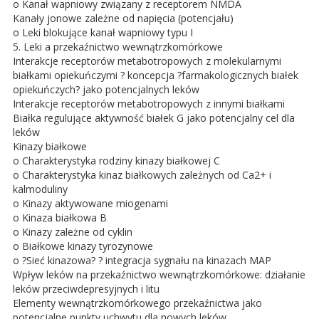
o Kanał wapniowy związany z receptorem NMDA
Kanały jonowe zależne od napięcia (potencjału)
o Leki blokujące kanał wapniowy typu I
5. Leki a przekaźnictwo wewnątrzkomórkowe
Interakcje receptorów metabotropowych z molekularnymi
białkami opiekuńczymi ? koncepcja ?farmakologicznych białek
opiekuńczych? jako potencjalnych leków
Interakcje receptorów metabotropowych z innymi białkami
Białka regulujące aktywność białek G jako potencjalny cel dla
leków
Kinazy białkowe
o Charakterystyka rodziny kinazy białkowej C
o Charakterystyka kinaz białkowych zależnych od Ca2+ i
kalmoduliny
o Kinazy aktywowane miogenami
o Kinaza białkowa B
o Kinazy zależne od cyklin
o Białkowe kinazy tyrozynowe
o ?Sieć kinazowa? ? integracja sygnału na kinazach MAP
Wpływ leków na przekaźnictwo wewnątrzkomórkowe: działanie
leków przeciwdepresyjnych i litu
Elementy wewnątrzkomórkowego przekaźnictwa jako
potencjalne punkty uchwytu dla nowych leków