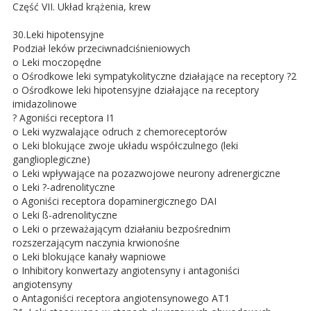
Część VII. Układ krążenia, krew
30.Leki hipotensyjne
Podział leków przeciwnadciśnieniowych
o Leki moczopędne
o Ośrodkowe leki sympatykolityczne działające na receptory ?2
o Ośrodkowe leki hipotensyjne działające na receptory
imidazolinowe
? Agoniści receptora I1
o Leki wyzwalające odruch z chemoreceptorów
o Leki blokujące zwoje układu współczulnego (leki
ganglioplegiczne)
o Leki wpływające na pozazwojowe neurony adrenergiczne
o Leki ?-adrenolityczne
o Agoniści receptora dopaminergicznego DAI
o Leki ß-adrenolityczne
o Leki o przeważającym działaniu bezpośrednim
rozszerzającym naczynia krwionośne
o Leki blokujące kanały wapniowe
o Inhibitory konwertazy angiotensyny i antagoniści
angiotensyny
o Antagoniści receptora angiotensynowego AT1