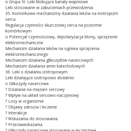
o Grupa IV. Leki blokujące kanały wapniowe
Leki stosowane w zaburzeniach przewodzenia
35. Komórkowe mechanizmy działania leków na inotropizm
serca
Regulacja czynności skurczowej serca na poziomie
komórkowym
o Potencjał czynnościowy, depolaryzacja błony, sprzężenie
elektromechaniczne
Mechanizm działania leków na ogniwa sprzężenia
elektromechanicznego
Mechanizm działania glikozydów nasercowych
Mechanizm działania amin katecholowych
36. Leki o działaniu izotropowym
Leki działające izotropowo dodatnio
o Glikozydy nasercowe
? Działanie na mięsień sercowy
? Wpływ na układ sercowo-naczyniowy
? Losy w organizmie
? Objawy zatrucia i leczenie
? Interakcje
? Wskazania do stosowania
? Przeciwwskazania
? Glikozydy nasercowe stosowane w lecznictwie