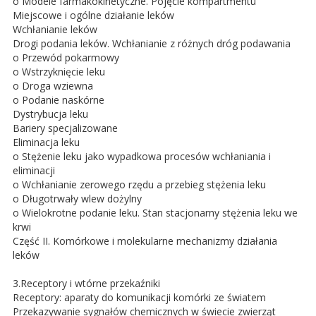
o Modele farmakokinetyczne. Pojęcie kompartmentu
Miejscowe i ogólne działanie leków
Wchłanianie leków
Drogi podania leków. Wchłanianie z różnych dróg podawania
o Przewód pokarmowy
o Wstrzyknięcie leku
o Droga wziewna
o Podanie naskórne
Dystrybucja leku
Bariery specjalizowane
Eliminacja leku
o Stężenie leku jako wypadkowa procesów wchłaniania i
eliminacji
o Wchłanianie zerowego rzędu a przebieg stężenia leku
o Długotrwały wlew dożylny
o Wielokrotne podanie leku. Stan stacjonarny stężenia leku we
krwi
Część II. Komórkowe i molekularne mechanizmy działania
leków
3.Receptory i wtórne przekaźniki
Receptory: aparaty do komunikacji komórki ze światem
Przekazywanie sygnałów chemicznych w świecie zwierząt