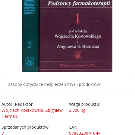
Zasoby dotyczące bezpieczeństwa i produktów
Autor, Redaktor:
Waga produktu:
Wojciech Kostkowski, Zbigniew
2.700
kg
Herman,
Sprzedanych produktów:
EAN:
7
9788320041644