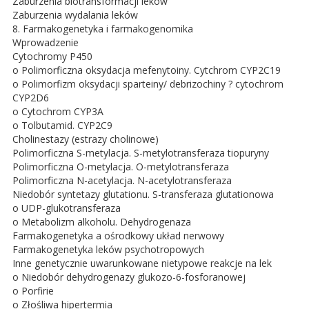
Zaburzenia biotransformacji leków
Zaburzenia wydalania leków
8. Farmakogenetyka i farmakogenomika
Wprowadzenie
Cytochromy P450
o Polimorficzna oksydacja mefenytoiny. Cytchrom CYP2C19
o Polimorfizm oksydacji sparteiny/ debrizochiny ? cytochrom
CYP2D6
o Cytochrom CYP3A
o Tolbutamid. CYP2C9
Cholinestazy (estrazy cholinowe)
Polimorficzna S-metylacja. S-metylotransferaza tiopuryny
Polimorficzna O-metylacja. O-metylotransferaza
Polimorficzna N-acetylacja. N-acetylotransferaza
Niedobór syntetazy glutationu. S-transferaza glutationowa
o UDP-glukotransferaza
o Metabolizm alkoholu. Dehydrogenaza
Farmakogenetyka a ośrodkowy układ nerwowy
Farmakogenetyka leków psychotropowych
Inne genetycznie uwarunkowane nietypowe reakcje na lek
o Niedobór dehydrogenazy glukozo-6-fosforanowej
o Porfirie
o Złośliwa hipertermia