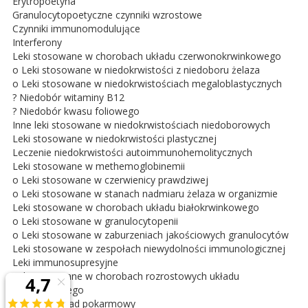
Erytropoetyna
Granulocytopoetyczne czynniki wzrostowe
Czynniki immunomodulujące
Interferony
Leki stosowane w chorobach układu czerwonokrwinkowego
o Leki stosowane w niedokrwistości z niedoboru żelaza
o Leki stosowane w niedokrwistościach megaloblastycznych
? Niedobór witaminy B12
? Niedobór kwasu foliowego
Inne leki stosowane w niedokrwistościach niedoborowych
Leki stosowane w niedokrwistości plastycznej
Leczenie niedokrwistości autoimmunohemolitycznych
Leki stosowane w methemoglobinemii
o Leki stosowane w czerwienicy prawdziwej
o Leki stosowane w stanach nadmiaru żelaza w organizmie
Leki stosowane w chorobach układu białokrwinkowego
o Leki stosowane w granulocytopenii
o Leki stosowane w zaburzeniach jakościowych granulocytów
Leki stosowane w zespołach niewydolności immunologicznej
Leki immunosupresyjne
Leki stosowane w chorobach rozrostowych układu
krwiotwórczego
Część IX. Układ pokarmowy