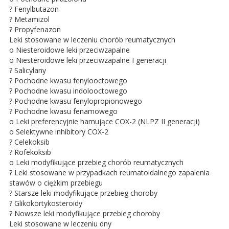
? Fenylbutazon
? Metamizol
? Propyfenazon
Leki stosowane w leczeniu chorób reumatycznych
o Niesteroidowe leki przeciwzapalne
o Niesteroidowe leki przeciwzapalne I generacji
? Salicylany
? Pochodne kwasu fenylooctowego
? Pochodne kwasu indolooctowego
? Pochodne kwasu fenylopropionowego
? Pochodne kwasu fenamowego
o Leki preferencyjnie hamujące COX-2 (NLPZ II generacji)
o Selektywne inhibitory COX-2
? Celekoksib
? Rofekoksib
o Leki modyfikujące przebieg chorób reumatycznych
? Leki stosowane w przypadkach reumatoidalnego zapalenia
stawów o ciężkim przebiegu
? Starsze leki modyfikujące przebieg choroby
? Glikokortykosteroidy
? Nowsze leki modyfikujące przebieg choroby
Leki stosowane w leczeniu dny