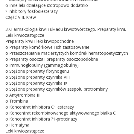
o Inne leki działające izotropowo dodatnio
? Inhibitory fosfodiesterazy
Część VIII. Krew
37.Farmakologia krwi i układu krwiotwórczego. Preparaty krwi.
Leki krwiozastępcze
Preparaty krwi i leki krwiopochodne
o Preparaty komórkowe i ich zastosowanie
o Przeszczepianie macierzystych komórek hematopoetycznych
o Preparaty osocza i preparaty osoczopodobne
o Immunoglobuliny (gammaglobuliny)
o Stężone preparaty fibrynogenu
o Stężone preparaty czynnika VIII
o Stężone preparaty czynnika IX
o Stężone preparaty czynników zespołu protrombiny
o Antytrombina III
o Trombina
o Koncentrat inhibitora C1 esterazy
o Koncentrat rekombinowanego aktywowanego białka C
o Koncentrat inhibitora ?1-proteinazy
o Hematyna
Leki krwiozastępcze