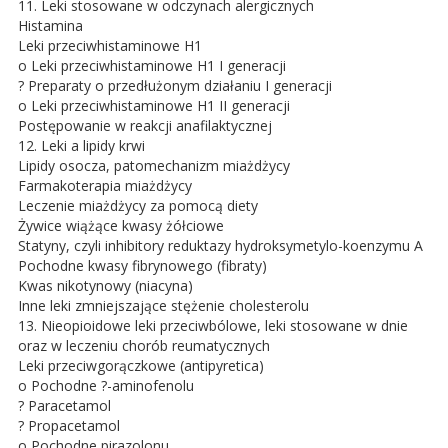
11. Leki stosowane w odczynach alergicznych
Histamina
Leki przeciwhistaminowe H1
o Leki przeciwhistaminowe H1 I generacji
? Preparaty o przedłużonym działaniu I generacji
o Leki przeciwhistaminowe H1 II generacji
Postępowanie w reakcji anafilaktycznej
12. Leki a lipidy krwi
Lipidy osocza, patomechanizm miażdżycy
Farmakoterapia miażdżycy
Leczenie miażdżycy za pomocą diety
Żywice wiążące kwasy żółciowe
Statyny, czyli inhibitory reduktazy hydroksymetylo-koenzymu A
Pochodne kwasy fibrynowego (fibraty)
Kwas nikotynowy (niacyna)
Inne leki zmniejszające stężenie cholesterolu
13. Nieopioidowe leki przeciwbólowe, leki stosowane w dnie
oraz w leczeniu chorób reumatycznych
Leki przeciwgorączkowe (antipyretica)
o Pochodne ?-aminofenolu
? Paracetamol
? Propacetamol
o Pochodne pirazolonu