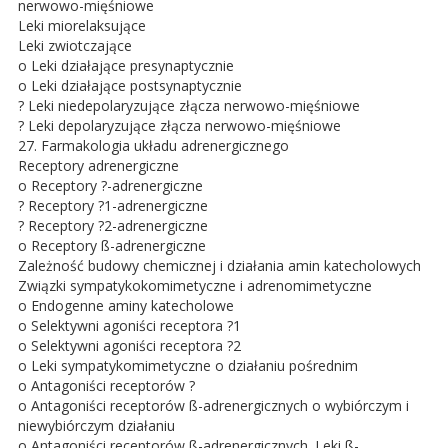
nerwowo-mięśniowe
Leki miorelaksujące
Leki zwiotczające
o Leki działające presynaptycznie
o Leki działające postsynaptycznie
? Leki niedepolaryzujące złącza nerwowo-mięśniowe
? Leki depolaryzujące złącza nerwowo-mięśniowe
27. Farmakologia układu adrenergicznego
Receptory adrenergiczne
o Receptory ?-adrenergiczne
? Receptory ?1-adrenergiczne
? Receptory ?2-adrenergiczne
o Receptory ß-adrenergiczne
Zależność budowy chemicznej i działania amin katecholowych
Związki sympatykokomimetyczne i adrenomimetyczne
o Endogenne aminy katecholowe
o Selektywni agoniści receptora ?1
o Selektywni agoniści receptora ?2
o Leki sympatykomimetyczne o działaniu pośrednim
o Antagoniści receptorów ?
o Antagoniści receptorów ß-adrenergicznych o wybiórczym i
niewybiórczym działaniu
o Antagoniści receptorów ß-adrenergicznych. Leki ß-