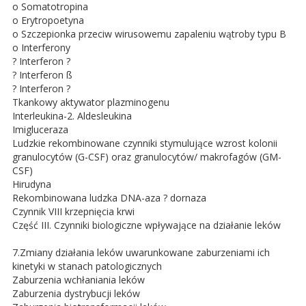
o Somatotropina
o Erytropoetyna
o Szczepionka przeciw wirusowemu zapaleniu wątroby typu B
o Interferony
? Interferon ?
? Interferon ß
? Interferon ?
Tkankowy aktywator plazminogenu
Interleukina-2. Aldesleukina
Imigluceraza
Ludzkie rekombinowane czynniki stymulujące wzrost kolonii
granulocytów (G-CSF) oraz granulocytów/ makrofagów (GM-
CSF)
Hirudyna
Rekombinowana ludzka DNA-aza ? dornaza
Czynnik VIII krzepnięcia krwi
Część III. Czynniki biologiczne wpływające na działanie leków
7.Zmiany działania leków uwarunkowane zaburzeniami ich
kinetyki w stanach patologicznych
Zaburzenia wchłaniania leków
Zaburzenia dystrybucji leków