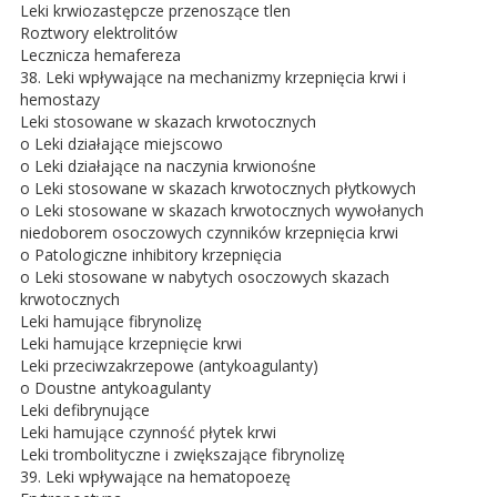
Leki krwiozastępcze przenoszące tlen
Roztwory elektrolitów
Lecznicza hemafereza
38. Leki wpływające na mechanizmy krzepnięcia krwi i
hemostazy
Leki stosowane w skazach krwotocznych
o Leki działające miejscowo
o Leki działające na naczynia krwionośne
o Leki stosowane w skazach krwotocznych płytkowych
o Leki stosowane w skazach krwotocznych wywołanych
niedoborem osoczowych czynników krzepnięcia krwi
o Patologiczne inhibitory krzepnięcia
o Leki stosowane w nabytych osoczowych skazach
krwotocznych
Leki hamujące fibrynolizę
Leki hamujące krzepnięcie krwi
Leki przeciwzakrzepowe (antykoagulanty)
o Doustne antykoagulanty
Leki defibrynujące
Leki hamujące czynność płytek krwi
Leki trombolityczne i zwiększające fibrynolizę
39. Leki wpływające na hematopoezę