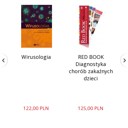
Wirusologia
RED BOOK
C
Diagnostyka
w
chorób zakaźnych
dzieci
122,
00
PLN
125,
00
PLN