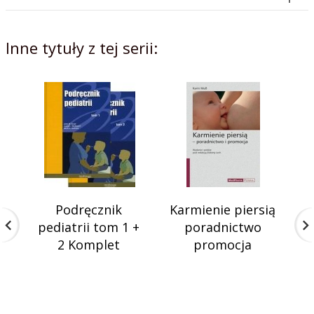
Inne tytuły z tej serii:
Podręcznik
Karmienie piersią
D
pediatrii tom 1 +
poradnictwo
2 Komplet
promocja
p