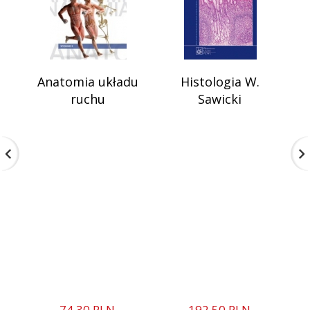
Anatomia układu
Histologia W.
F
ruchu
Sawicki
74,
30
PLN
192,
50
PLN