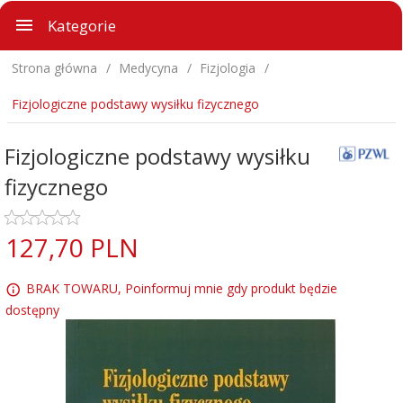
Kategorie
Strona główna
Medycyna
Fizjologia
Fizjologiczne podstawy wysiłku fizycznego
Fizjologiczne podstawy wysiłku
fizycznego
127,
70
PLN
BRAK TOWARU, Poinformuj mnie gdy produkt będzie
dostępny