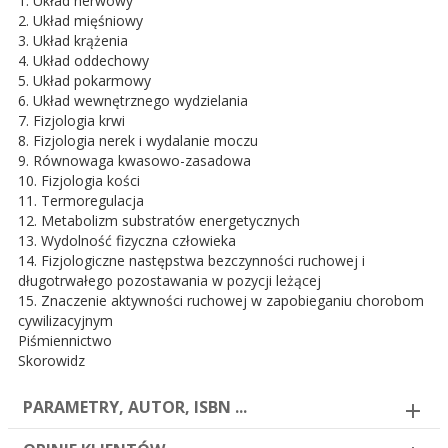
1. Układ nerwowy
2. Układ mięśniowy
3. Układ krążenia
4. Układ oddechowy
5. Układ pokarmowy
6. Układ wewnętrznego wydzielania
7. Fizjologia krwi
8. Fizjologia nerek i wydalanie moczu
9. Równowaga kwasowo-zasadowa
10. Fizjologia kości
11. Termoregulacja
12. Metabolizm substratów energetycznych
13. Wydolność fizyczna człowieka
14. Fizjologiczne następstwa bezczynności ruchowej i
długotrwałego pozostawania w pozycji leżącej
15. Znaczenie aktywności ruchowej w zapobieganiu chorobom
cywilizacyjnym
Piśmiennictwo
Skorowidz
PARAMETRY, AUTOR, ISBN ...