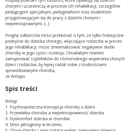
Książkę polecam tym osobom, które opiekują się dziećmi
chorymi i uczestniczą w procesie ich rehabilitacji, szczególnie
pedagogom specjalnym, pielęgniarkom oraz studentom
przygotowującym się do pracy z dziećmi chorymi i
niepełnosprawnymi. (...)
Pragnę odbiorców treści przekonać o tym, że tylko holistyczne
podejście do dziecka chorego, włączające rodziców w proces
jego rehabilitacji, może zminimalizować negatywne skutki
choroby w jego życiu i rozwoju. Chciałabym również
zainspirować czytelników do różnorodnego wspierania chorych
dzieci i rodziców, by lepiej radzili sobie z trudnościami
spowodowanymi chorobą.
ze Wstępu
Spis treści
Wstęp
1. Psychospołeczna koncepcja choroby u dzieci
2. Przewlekła choroba a niepełnosprawność dziecka
3. Dyskomfort dziecka w chorobie
4. Stres jatrogenny w leczeniu
5. Chore dziecko i jego rodzice wobec zagrożenia śmiercią