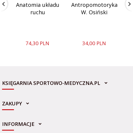
Anatomia układu
Antropomotoryka
F
ruchu
W. Osiński
74,
30
PLN
34,
00
PLN
KSIĘGARNIA SPORTOWO-MEDYCZNA.PL
ZAKUPY
INFORMACJE
sklep@sportowo-medyczna.pl