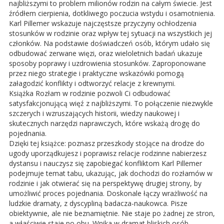
najbliższymi to problem milionów rodzin na całym świecie. Jest
źródłem cierpienia, dotkliwego poczucia wstydu i osamotnienia.
Karl Pillemer wskazuje najczęstsze przyczyny ochłodzenia
stosunków w rodzinie oraz wpływ tej sytuacji na wszystkich jej
członków. Na podstawie doświadczeń osób, którym udało się
odbudować zerwane więzi, oraz wieloletnich badań ukazuje
sposoby poprawy i uzdrowienia stosunków. Zaproponowane
przez niego strategie i praktyczne wskazówki pomogą
załagodzić konflikty i odtworzyć relacje z krewnymi.
Książka Rozłam w rodzinie pozwoli Ci odbudować
satysfakcjonującą więź z najbliższymi. To połączenie niezwykle
szczerych i wzruszających historii, wiedzy naukowej i
skutecznych narzędzi naprawczych, które wskażą drogę do
pojednania.
Dzięki tej książce: poznasz przeszkody stojące na drodze do
ugody uporządkujesz i poprawisz relacje rodzinne nabierzesz
dystansu i nauczysz się zapobiegać konfliktom Karl Pillemer
podejmuje temat tabu, ukazując, jak dochodzi do rozłamów w
rodzinie i jak otwierać się na perspektywę drugiej strony, by
umożliwić proces pojednania. Doskonale łączy wrażliwość na
ludzkie dramaty, z dyscypliną badacza-naukowca. Pisze
obiektywnie, ale nie beznamiętnie. Nie staje po żadnej ze stron,
a właściwie staje po obu. Wnika w dramat bliskich osób