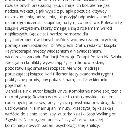
rozdzielonych przepaścią lęku, uznaje ich ból, ale nie gasi
nadziei. Wskazuje jak wyjść z pułapki poczucia krzywdy,
niezrozumienia, odtrącenia, jak przyjąć odpowiedzialność,
uznać ograniczenia i skupić się na tym, co możliwe. Polecam tę
książkę wszystkim, którzy zmagają się z rozłamem wśród
najbliższych. Będzie też bardzo pomocna dla
psychoterapeutów i innych osób zawodowo zajmujących się
pomaganiem rodzinom. Dr Wojciech Drath, redaktor książki
Psychoterapia między wiedzeniem a niewiedzeniem,
wiceprezes zarządu Fundacji Rozwoju Terapii Rodzin Na Szlaku
Niezgoda i konflikty wywracają życie milionów rodzin,
pozostawiając smutek i rozpacz. Ale w tej mądrej i
poruszającej książce Karl Pillemer łączy akademicki rygor i
praktyczne porady, aby pokazać nam, jak iść w kierunku
pojednania.
Daniel H. Pink, autor książki Drive. Kompletnie nowe spojrzenie
na motywację Rozłam w rodzinie to mistrzowskie studium
rodzinnych podziałów, przyczyn ich powstania oraz dróg do ich
uzdrowienia. Nie marnuj ani minuty. Przeczytaj tę książkę i
wróćcie do siebie. Jane Isay, autorka książki Stop Walking on
Eggshells Nie mogłem przestać czytać tej wspaniałej
kombinacji nowych badań, psychologicznej analizy,